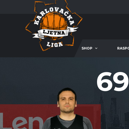
SHOP
RASP
69