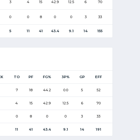
3
4
15
42.9
12.5
6
70
0
0
8
0
0
3
33
5
11
41
43.4
9.1
14
155
CK
TO
PF
FG%
3P%
GP
EFF
7
18
44.2
0.0
5
52
4
15
42.9
12.5
6
70
0
8
0
0
3
33
11
41
43.4
9.1
14
191