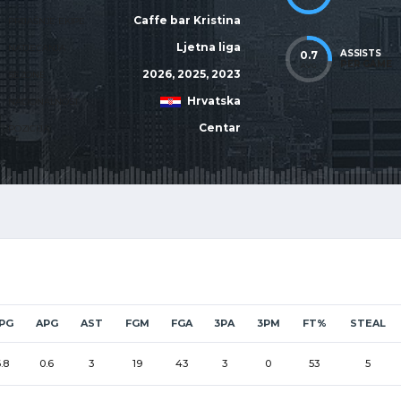
Caffe bar Kristina
PRIJAŠNJE EKIPE
Ljetna liga
NATJECANJA
ASSISTS
0.7
PER GAME
AVG
2026, 2025, 2023
SEZONE
Hrvatska
NACIONALNOST
Centar
POZICIJA
PG
APG
AST
FGM
FGA
3PA
3PM
FT%
STEAL
.8
0.6
3
19
43
3
0
53
5