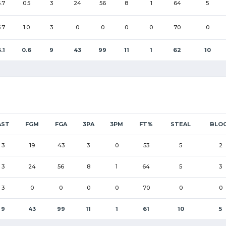
.7
0.5
3
24
56
8
1
64
5
.7
1.0
3
0
0
0
0
70
0
.1
0.6
9
43
99
11
1
62
10
AST
FGM
FGA
3PA
3PM
FT%
STEAL
BLO
3
19
43
3
0
53
5
2
3
24
56
8
1
64
5
3
3
0
0
0
0
70
0
0
9
43
99
11
1
61
10
5