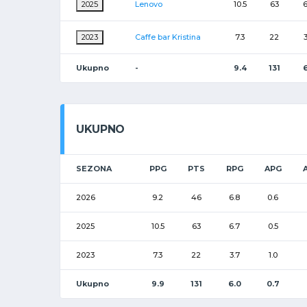
2025
Lenovo
10.5
63
6
2023
Caffe bar Kristina
7.3
22
3
Ukupno
-
9.4
131
6
UKUPNO
SEZONA
PPG
PTS
RPG
APG
2026
9.2
46
6.8
0.6
2025
10.5
63
6.7
0.5
2023
7.3
22
3.7
1.0
Ukupno
9.9
131
6.0
0.7