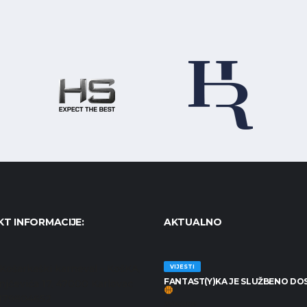
T INFORMACIJE:
AKTUALNO
Košarkaški karneval - KošKA,
VIJESTI
FANTAST(Y)KA JE SLUŽBENO DO
anjčevića 17, 47000 Karlovac
7179804652
30/06/2026