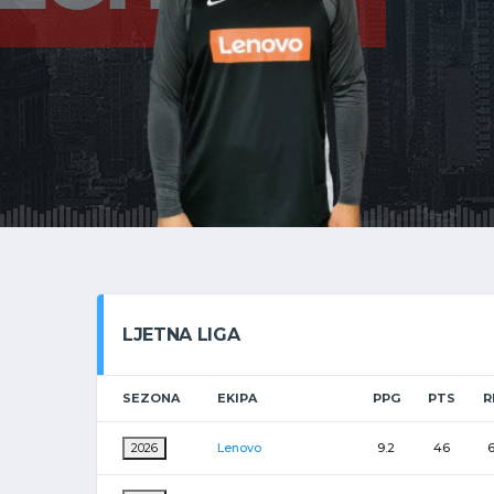
LJETNA LIGA
SEZONA
EKIPA
PPG
PTS
R
2026
Lenovo
9.2
46
6