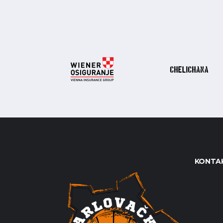
KONTAK
Udruga 
S. S. Kr
OIB: 0