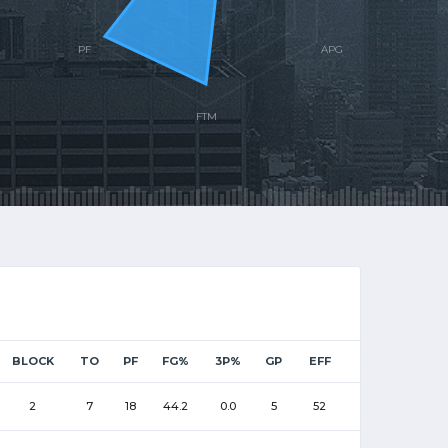
BLOCK
TO
PF
FG%
3P%
GP
EFF
2
7
18
44.2
0.0
5
52