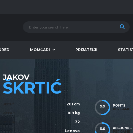
ORED
MOMČADI
PRIJATELJI
STATIS
JAKOV
ŠKRTIĆ
201 cm
HEIGHT
POINTS
9.9
PER GAME
AVG
109 kg
WEIGHT
32
GODINA
REBOUNDS
6.0
Lenovo
EKIPA
PER GAME
AVG