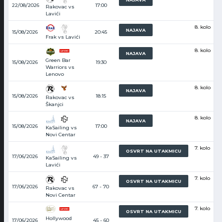
22/08/2026
17:00
Rakovac vs
Lavići
8. kolo
NAJAVA
15/08/2026
20:45
Frak vs Lavići
8. kolo
NAJAVA
Green Bar
15/08/2026
19:30
Warriors vs
Lenovo
8. kolo
NAJAVA
15/08/2026
18:15
Rakovac vs
Škanjci
8. kolo
NAJAVA
15/08/2026
17:00
KaSailing vs
Novi Centar
7. kolo
OSVRT NA UTAKMICU
17/06/2026
49 - 37
KaSailing vs
Lavići
7. kolo
OSVRT NA UTAKMICU
17/06/2026
67 - 70
Rakovac vs
Novi Centar
7. kolo
OSVRT NA UTAKMICU
Hollywood
17/06/2026
45 - 60