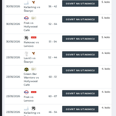
5. kolo
OSVRT NA UTAKMICU
30/05/2026
56 - 42
KaSailing vs
Škanjci
5. kolo
OSVRT NA UTAKMICU
Frak vs
30/05/2026
52 - 64
Hollywood
Café
5. kolo
OSVRT NA UTAKMICU
30/05/2026
51 - 54
Rakovac vs
Lenovo
4. kolo
OSVRT NA UTAKMICU
23/05/2026
52 - 44
Lavići vs
Škanjci
4. kolo
OSVRT NA UTAKMICU
Green Bar
23/05/2026
60 - 51
Warriors vs
Hollywood
Café
4. kolo
OSVRT NA UTAKMICU
23/05/2026
60 - 67
Frak vs
Lenovo
4. kolo
OSVRT NA UTAKMICU
23/05/2026
46 - 54
KaSailing vs