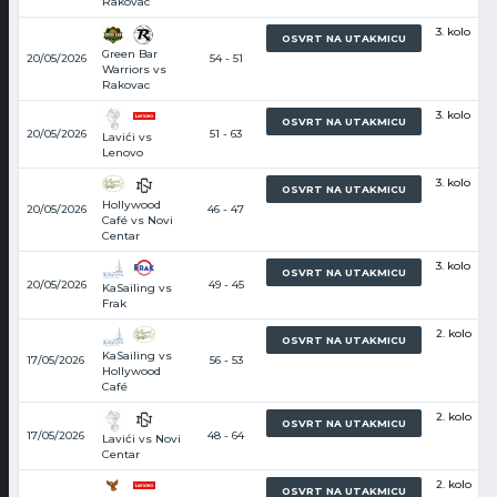
Rakovac
3. kolo
OSVRT NA UTAKMICU
Green Bar
20/05/2026
54 - 51
Warriors vs
Rakovac
3. kolo
OSVRT NA UTAKMICU
20/05/2026
51 - 63
Lavići vs
Lenovo
3. kolo
OSVRT NA UTAKMICU
Hollywood
20/05/2026
46 - 47
Café vs Novi
Centar
3. kolo
OSVRT NA UTAKMICU
20/05/2026
49 - 45
KaSailing vs
Frak
2. kolo
OSVRT NA UTAKMICU
KaSailing vs
17/05/2026
56 - 53
Hollywood
Café
2. kolo
OSVRT NA UTAKMICU
17/05/2026
48 - 64
Lavići vs Novi
Centar
2. kolo
OSVRT NA UTAKMICU