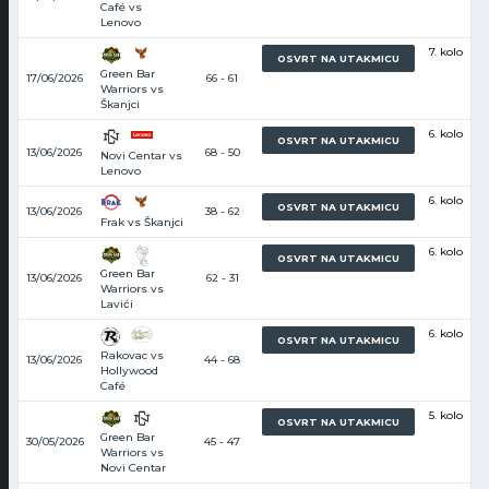
Café vs
Lenovo
7. kolo
OSVRT NA UTAKMICU
Green Bar
17/06/2026
66 - 61
Warriors vs
Škanjci
6. kolo
OSVRT NA UTAKMICU
13/06/2026
68 - 50
Novi Centar vs
Lenovo
6. kolo
OSVRT NA UTAKMICU
13/06/2026
38 - 62
Frak vs Škanjci
6. kolo
OSVRT NA UTAKMICU
Green Bar
13/06/2026
62 - 31
Warriors vs
Lavići
6. kolo
OSVRT NA UTAKMICU
Rakovac vs
13/06/2026
44 - 68
Hollywood
Café
5. kolo
OSVRT NA UTAKMICU
Green Bar
30/05/2026
45 - 47
Warriors vs
Novi Centar