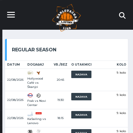
REGULAR SEASON
DATUM
DOGAĐAJ
VR./REZ
O UTAKMICI
KOLO
9. kolo
NAJAVA
Hollywood
22/08/2026
20:45
Café vs
Škanjci
9. kolo
NAJAVA
22/08/2026
19:30
Frak vs Novi
Centar
9. kolo
NAJAVA
22/08/2026
18:15
KaSailing vs
Lenovo
9. kolo
NAJAVA