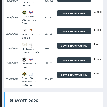
17/05/2026
70 - 66
Škanjci vs
Lenovo
2. kolo
OSVRT NA UTAKMICU
Green Bar
17/05/2026
72 - 52
Warriors vs
Frak
1. kolo
OSVRT NA UTAKMICU
09/05/2026
68 - 59
Novi Centar vs
Škanjci
1. kolo
OSVRT NA UTAKMICU
09/05/2026
46 - 37
Hollywood
Café vs Lavići
1. kolo
OSVRT NA UTAKMICU
09/05/2026
60 - 39
Rakovac vs
Frak
1. kolo
OSVRT NA UTAKMICU
Green Bar
09/05/2026
60 - 47
Warriors vs
KaSailing
PLAYOFF 2026