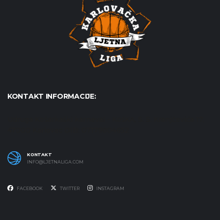
KONTAKT INFORMACIJE:
Udruga Košarkaški karneval - KošKA, S. S. Kranjčevića 17,
47000 Karlovac OIB: 07179804652
KONTAKT
INFO@LJETNALIGA.COM
FACEBOOK
TWITTER
INSTAGRAM