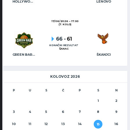
HOLLYWOOD CAFÉ
LENOVO
17/06/2026
17:00
(7. KOLO)
66
-
61
KONAČNI REZULTAT
ŠANAC
GREEN BAR WARRIORS
ŠKANJCI
KOLOVOZ 2026
P
U
S
Č
P
S
N
1
2
3
4
5
6
7
8
9
10
11
12
13
14
16
15