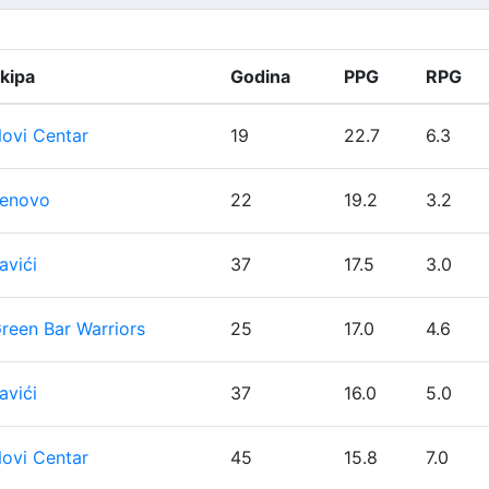
kipa
Godina
PPG
RPG
ovi Centar
19
22.7
6.3
enovo
22
19.2
3.2
avići
37
17.5
3.0
reen Bar Warriors
25
17.0
4.6
avići
37
16.0
5.0
ovi Centar
45
15.8
7.0