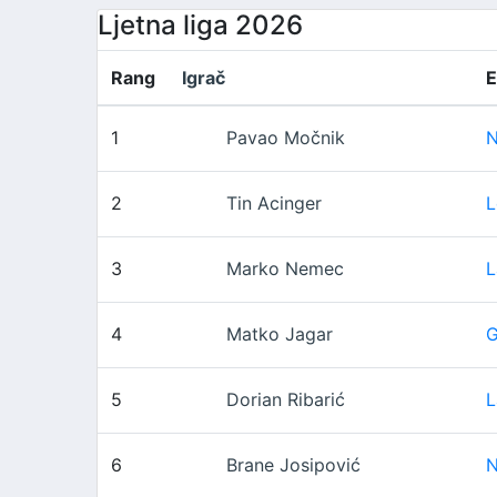
Ljetna liga 2026
Rang
Igrač
E
1
Pavao Močnik
N
2
Tin Acinger
L
3
Marko Nemec
L
4
Matko Jagar
G
5
Dorian Ribarić
L
6
Brane Josipović
N