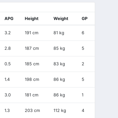
APG
Height
Weight
GP
3.2
191 cm
81 kg
6
2.8
187 cm
85 kg
5
0.5
185 cm
83 kg
2
1.4
198 cm
86 kg
5
3.0
181 cm
86 kg
1
1.3
203 cm
112 kg
4