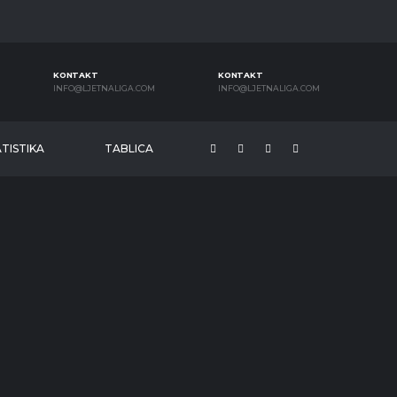
KONTAKT
KONTAKT
INFO@LJETNALIGA.COM
INFO@LJETNALIGA.COM
TISTIKA
TABLICA