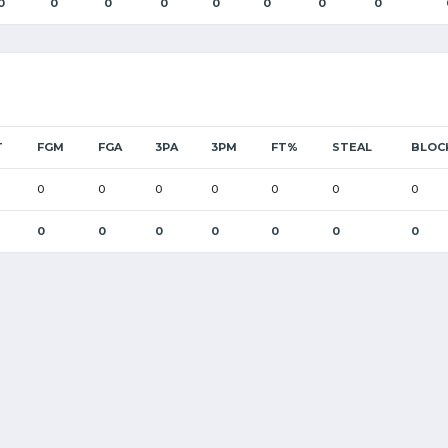
0
0
0
0
0
0
0
0
T
FGM
FGA
3PA
3PM
FT%
STEAL
BLOC
0
0
0
0
0
0
0
0
0
0
0
0
0
0