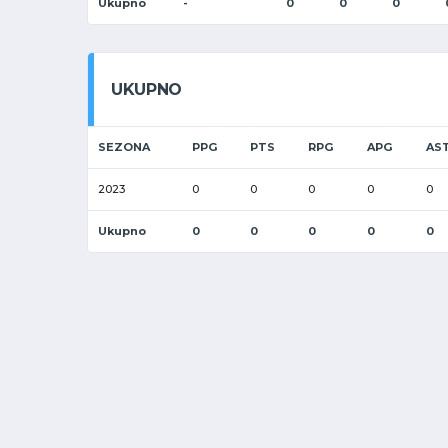
Ukupno
-
0
0
0
UKUPNO
SEZONA
PPG
PTS
RPG
APG
AS
2023
0
0
0
0
0
Ukupno
0
0
0
0
0