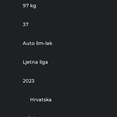
97 kg
GODINA
37
PRIJAŠNJE EKIPE
Auto lim-lak
NATJECANJA
Ljetna liga
SEZONE
2023
NACIONALNOST
Hrvatska
POZICIJA