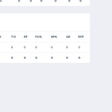
0
0
0
0
0
0
0
K
TO
PF
FG%
3P%
GP
EFF
0
0
0
0
0
0
0
0
0
0
0
0