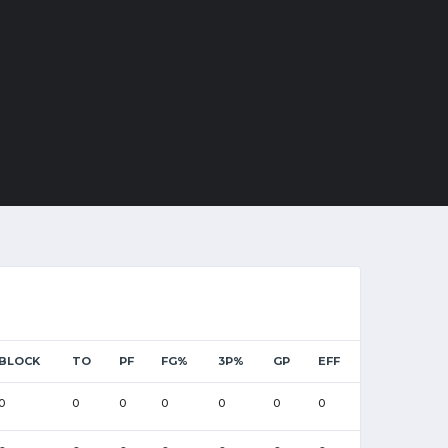
BLOCK
TO
PF
FG%
3P%
GP
EFF
0
0
0
0
0
0
0