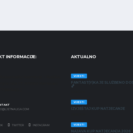
T INFORMACIJE:
AKTUALNO
Košarkaški karneval - KošKA,
VIJESTI
FANTAST(Y)KA JE SLUŽBENO DO
anjčevića 17, 47000 Karlovac
🏀
7179804652
30/06/2026
VIJESTI
NTAKT
IZVJEŠTAJ KUP NATJECANJE
FO@LJETNALIGA.COM
25/06/2026
VIJESTI
OK
TWITTER
INSTAGRAM
NAJAVA KUP NATJECANJA 2026