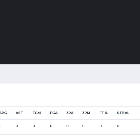
APG
AST
FGM
FGA
3PA
3PM
FT%
STEAL
0
0
0
0
0
0
0
0