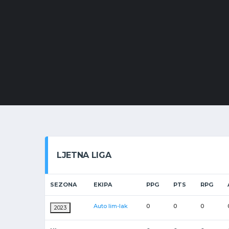
LJETNA LIGA
SEZONA
EKIPA
PPG
PTS
RPG
Auto lim-lak
0
0
0
2023