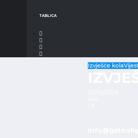
TABLICA
Izvješće kola
Vijest
IZVJE
25/05/2026
455
3
info@ljetnali