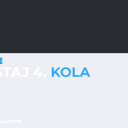
i
ŠTAJ 4.
KOLA
ga.com