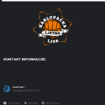
KONTAKT INFORMACIJE:
Udruga Košarkaški karneval - KošKA, S. S. Kranjčevića 17,
47000 Karlovac OIB: 07179804652
KONTAKT
INFO@LJETNALIGA.COM
FACEBOOK
TWITTER
INSTAGRAM