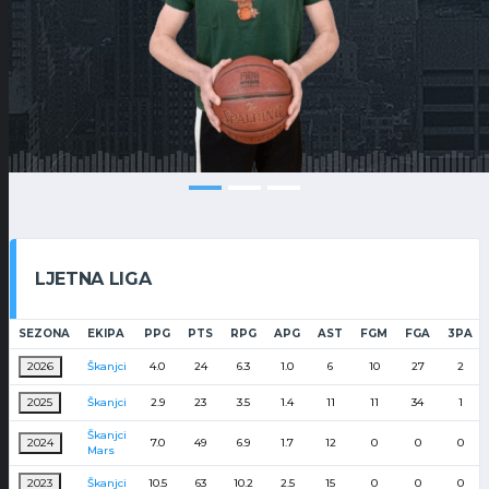
LJETNA LIGA
SEZONA
EKIPA
PPG
PTS
RPG
APG
AST
FGM
FGA
3PA
2026
Škanjci
4.0
24
6.3
1.0
6
10
27
2
2025
Škanjci
2.9
23
3.5
1.4
11
11
34
1
Škanjci
2024
7.0
49
6.9
1.7
12
0
0
0
Mars
2023
Škanjci
10.5
63
10.2
2.5
15
0
0
0