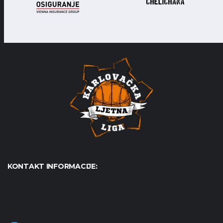
KONTAKT INFORMACIJE:
Udruga Košarkaški karneval - KošKA, S. S. Kranjčevića 17,
47000 Karlovac OIB: 07179804652