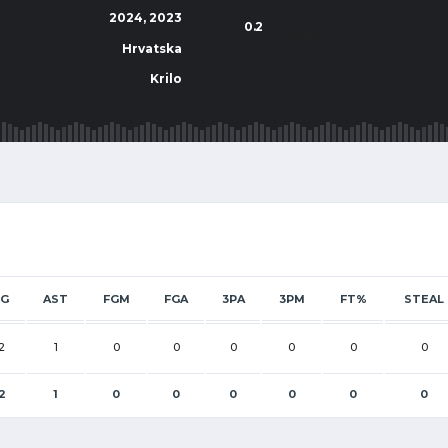
2024, 2023
ASSISTS PER
0.2
GAME
AVG
Hrvatska
T
Krilo
PG
AST
FGM
FGA
3PA
3PM
FT%
STEAL
2
1
0
0
0
0
0
0
2
1
0
0
0
0
0
0