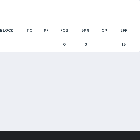
BLOCK
TO
PF
FG%
3P%
GP
EFF
0
0
13