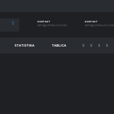
KONTAKT
KONTAKT
INFO@LJETNALIGA.COM
INFO@LJETNALIGA.COM
STATISTIKA
TABLICA