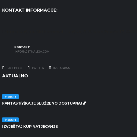
KONTAKT INFORMACIJE:
Udruga Košarkaški karneval - KošKA, S. S. Kranjčevića 17, 47
KONTAKT
INFO@LJETNALIGA.COM
FACEBOOK
TWITTER
INSTAGRAM
AKTUALNO
VIJESTI
FANTAST(Y)KA JE SLUŽBENO DOSTUPNA! 🏀
30/06/2026
VIJESTI
IZVJEŠTAJ KUP NATJECANJE
25/06/2026