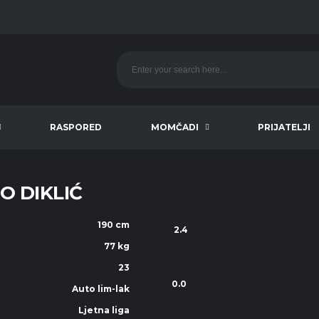
RASPORED
MOMČADI
PRIJATELJI
O DIKLIĆ
190 cm
POINTS PER
2.4
GAME
AVG
77 kg
23
REBOUNDS PER
0.0
Auto lim-lak
PE
GAME
AVG
Ljetna liga