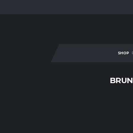
SHOP
BRUN
HEIGHT
WEIGHT
GODINA
PRIJAŠNJE EKI
NATJECANJA