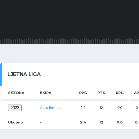
SEZONE
NACIONALNOS
POZICIJA
LJETNA LIGA
SEZONA
EKIPA
PPG
PTS
RPG
A
2023
Auto lim-lak
2.4
12
0.0
0.
Ukupno
-
2.4
12
0.0
0.