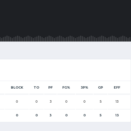
BLOCK
TO
PF
FG%
3P%
GP
EFF
0
0
3
0
0
5
13
0
0
3
0
0
5
13