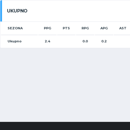
UKUPNO
SEZONA
PPG
PTS
RPG
APG
AST
Ukupno
2.4
0.0
0.2