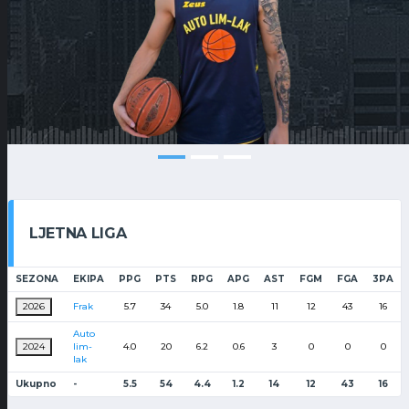
LJETNA LIGA
SEZONA
EKIPA
PPG
PTS
RPG
APG
AST
FGM
FGA
3PA
2026
Frak
5.7
34
5.0
1.8
11
12
43
16
Auto
2024
lim-
4.0
20
6.2
0.6
3
0
0
0
lak
Ukupno
-
5.5
54
4.4
1.2
14
12
43
16