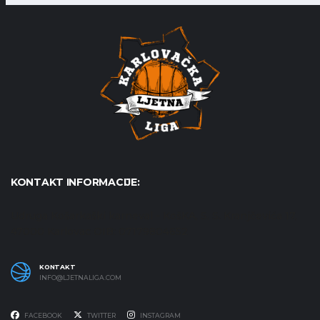
KONTAKT INFORMACIJE:
Udruga Košarkaški karneval - KošKA, S. S. Kranjčevića 17,
47000 Karlovac OIB: 07179804652
KONTAKT
INFO@LJETNALIGA.COM
FACEBOOK
TWITTER
INSTAGRAM