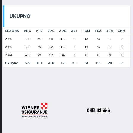
UKUPNO
SEZONA
PPG
PTS
RPG
APG
AST
FGM
FGA
3PA
3PM
F
2026
5.7
34
5.0
1.8
11
12
43
16
3
2025
7.7
46
3.2
1.0
6
19
43
12
3
2024
4.0
20
6.2
0.6
3
0
0
0
3
Ukupno
5.5
100
4.4
1.2
20
31
86
28
9