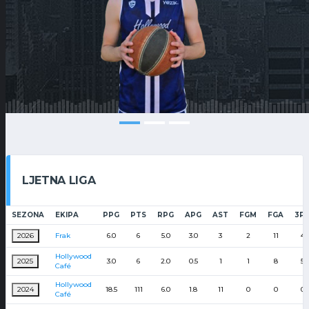
LJETNA LIGA
SEZONA
EKIPA
PPG
PTS
RPG
APG
AST
FGM
FGA
3P
2026
Frak
6.0
6
5.0
3.0
3
2
11
4
Hollywood
2025
3.0
6
2.0
0.5
1
1
8
5
Café
Hollywood
2024
18.5
111
6.0
1.8
11
0
0
0
Café