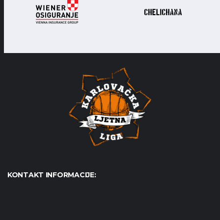
KONTAKT INFORMACIJE:
Udruga Košarkaški karneval - KošKA, S. S. Kranjčevića 17,
47000 Karlovac OIB: 07179804652