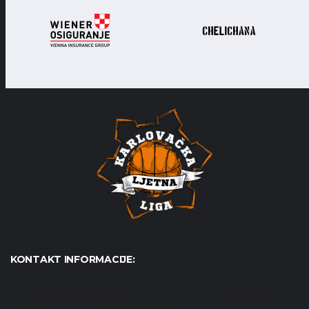
KONTAKT INFORMACIJE:
Udruga Košarkaški karneval - KošKA, S. S. Kranjčevića 17,
47000 Karlovac OIB: 07179804652