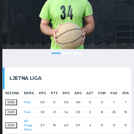
LJETNA LIGA
SEZONA
EKIPA
PPG
PTS
RPG
APG
AST
FGM
FGA
3PA
2026
Frak
0.0
0
0.3
0.0
0
0
1
1
2025
Frak
3.0
21
1.4
0.3
2
8
25
15
KK
2024
Duga
2.7
16
2.0
0.7
4
0
0
0
Resa