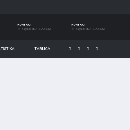
KONTAKT
KONTAKT
INFO@LJETNALIGA.COM
INFO@LJETNALIGA.COM
TISTIKA
TABLICA