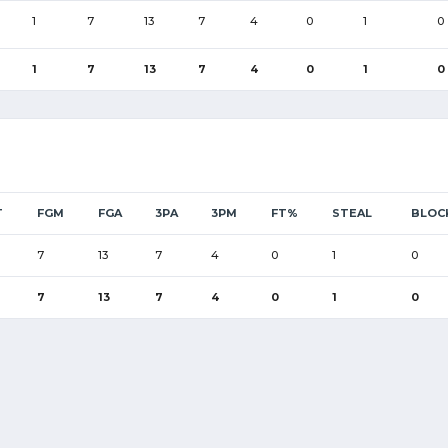
1
7
13
7
4
0
1
0
1
7
13
7
4
0
1
0
T
FGM
FGA
3PA
3PM
FT%
STEAL
BLOC
7
13
7
4
0
1
0
7
13
7
4
0
1
0