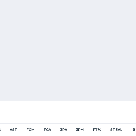
G
AST
FGM
FGA
3PA
3PM
FT%
STEAL
B