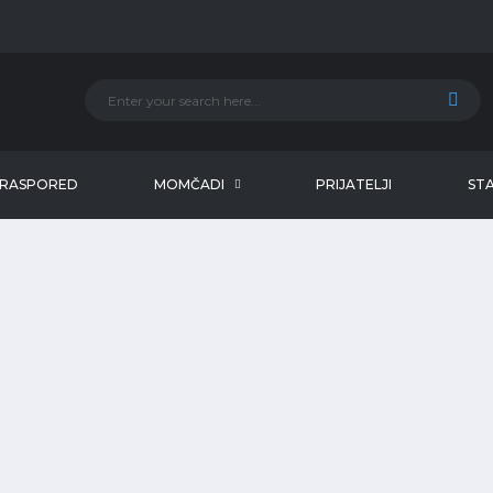
RASPORED
MOMČADI
PRIJATELJI
STA