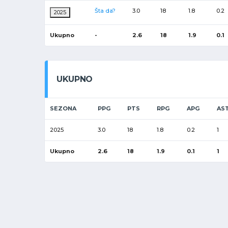
Šta da?
3.0
18
1.8
0.2
2025
Ukupno
-
2.6
18
1.9
0.1
UKUPNO
SEZONA
PPG
PTS
RPG
APG
AS
2025
3.0
18
1.8
0.2
1
Ukupno
2.6
18
1.9
0.1
1