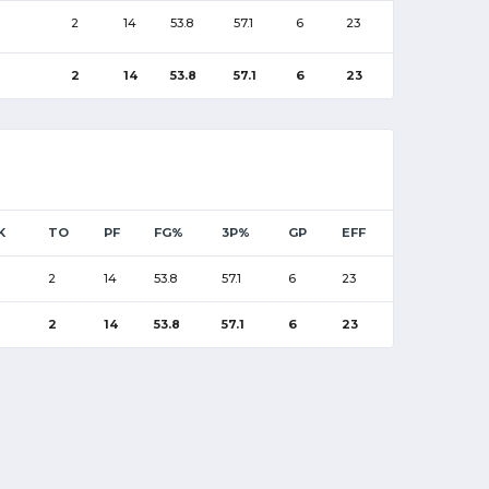
2
14
53.8
57.1
6
23
2
14
53.8
57.1
6
23
K
TO
PF
FG%
3P%
GP
EFF
2
14
53.8
57.1
6
23
2
14
53.8
57.1
6
23