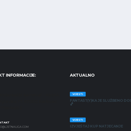
T INFORMACIJE:
AKTUALNO
Košarkaški karneval - KošKA,
VIJESTI
FANTAST(Y)KA JE SLUŽBENO DO
anjčevića 17, 47000 Karlovac
🏀
7179804652
30/06/2026
VIJESTI
NTAKT
IZVJEŠTAJ KUP NATJECANJE
FO@LJETNALIGA.COM