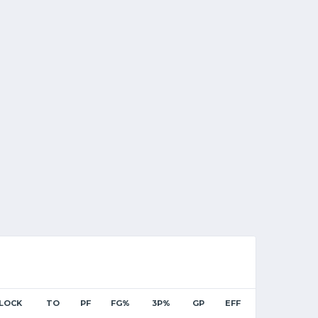
LOCK
TO
PF
FG%
3P%
GP
EFF