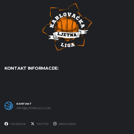
KONTAKT INFORMACIJE:
Udruga Košarkaški karneval - KošKA, S. S. Kranjčevića 17,
47000 Karlovac OIB: 07179804652
KONTAKT
INFO@LJETNALIGA.COM
FACEBOOK
TWITTER
INSTAGRAM