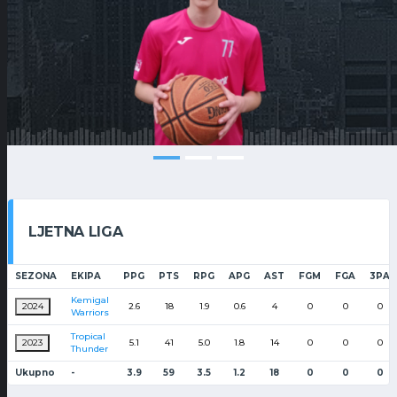
LJETNA LIGA
SEZONA
EKIPA
PPG
PTS
RPG
APG
AST
FGM
FGA
3PA
Kemigal
2024
2.6
18
1.9
0.6
4
0
0
0
Warriors
Tropical
2023
5.1
41
5.0
1.8
14
0
0
0
Thunder
Ukupno
-
3.9
59
3.5
1.2
18
0
0
0