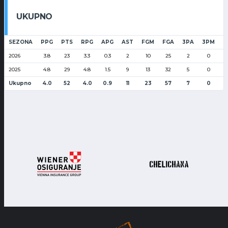
UKUPNO
SEZONA
PPG
PTS
RPG
APG
AST
FGM
FGA
3PA
3PM
F
2026
3.8
23
3.3
0.3
2
10
25
2
0
2025
4.8
29
4.8
1.5
9
13
32
5
0
Ukupno
4.0
52
4.0
0.9
11
23
57
7
0