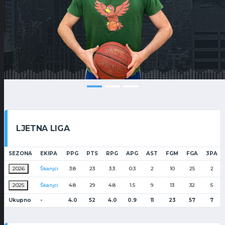
LJETNA LIGA
SEZONA
EKIPA
PPG
PTS
RPG
APG
AST
FGM
FGA
3PA
2026
Škanjci
3.8
23
3.3
0.3
2
10
25
2
2025
Škanjci
4.8
29
4.8
1.5
9
13
32
5
Ukupno
-
4.0
52
4.0
0.9
11
23
57
7