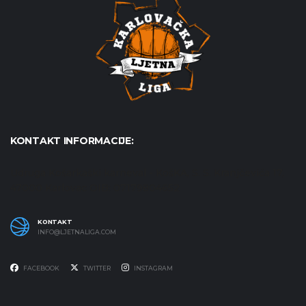
KONTAKT INFORMACIJE:
Udruga Košarkaški karneval - KošKA, S. S. Kranjčevića 17,
47000 Karlovac OIB: 07179804652
KONTAKT
INFO@LJETNALIGA.COM
FACEBOOK
TWITTER
INSTAGRAM