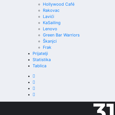
Hollywood Café
Rakovac
Lavići
KaSailing
Lenovo
Green Bar Warriors
Škanjci
Frak
Prijatelji
Statistika
Tablica
31