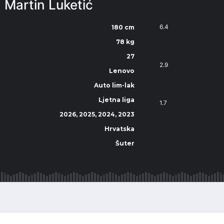
Martin Luketić
Points per
6.4
180 cm
Height
avg
game
78 kg
Weight
27
Godina
Rebounds
2.9
Lenovo
Ekipa
avg
per game
Auto lim-lak
Prijašnje ekipe
Ljetna liga
Natjecanja
Assists pe
1.7
avg
game
2026, 2025, 2024, 2023
Sezone
Hrvatska
Nacionalnost
Šuter
Pozicija