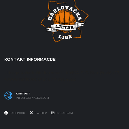
KONTAKT INFORMACIJE:
Udruga Košarkaški karneval - KošKA, S. S. Kranjčevića 17,
47000 Karlovac OIB: 07179804652
KONTAKT
INFO@LJETNALIGA.COM
FACEBOOK
TWITTER
INSTAGRAM