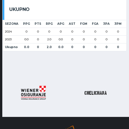
UKUPNO
SEZONA
PPG
PTS
RPG
APG
AST
FGM
FGA
3PA
3PM
F
2024
0
0
0
0
0
0
0
0
0
2023
0.0
0
2.0
0.0
0
0
0
0
0
Ukupno
0.0
0
2.0
0.0
0
0
0
0
0