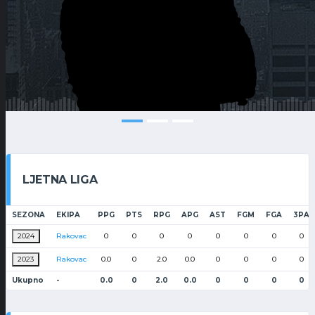
LJETNA LIGA
SEZONA
EKIPA
PPG
PTS
RPG
APG
AST
FGM
FGA
3PA
2024
Rakovac
0
0
0
0
0
0
0
0
2023
Rakovac
0.0
0
2.0
0.0
0
0
0
0
Ukupno
-
0.0
0
2.0
0.0
0
0
0
0