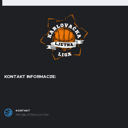
KONTAKT INFORMACIJE:
Udruga Košarkaški karneval - KošKA, S. S. Kranjčevića 17,
47000 Karlovac OIB: 07179804652
KONTAKT
INFO@LJETNALIGA.COM