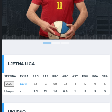
LJETNA LIGA
SEZONA
EKIPA
PPG
PTS
RPG
APG
AST
FGM
FGA
3PA
2026
Lavići
3.3
13
0.8
0.3
1
5
9
5
Ukupno
-
2.3
13
1.6
0.6
1
5
9
5
UKUPNO