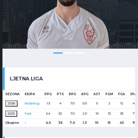
LJETNA LIGA
SEZONA
EKIPA
PPG
PTS
RPG
APG
AST
FGM
FGA
3PA
2026
KaSailing
1.3
4
7.0
0.0
0
2
12
4
2025
Frak
6.4
32
7.0
2.0
10
13
33
7
Ukupno
-
4.5
36
7.0
1.3
10
15
45
11