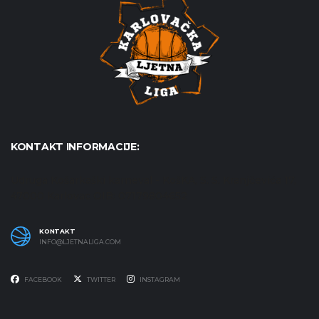
KONTAKT INFORMACIJE:
Udruga Košarkaški karneval - KošKA, S. S. Kranjčevića 17,
47000 Karlovac OIB: 07179804652
KONTAKT
INFO@LJETNALIGA.COM
FACEBOOK
TWITTER
INSTAGRAM