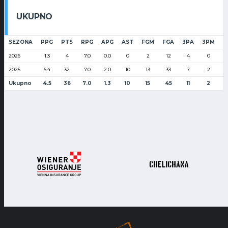
UKUPNO
SEZONA
PPG
PTS
RPG
APG
AST
FGM
FGA
3PA
3PM
F
2026
1.3
4
7.0
0.0
0
2
12
4
0
2025
6.4
32
7.0
2.0
10
13
33
7
2
Ukupno
4.5
36
7.0
1.3
10
15
45
11
2