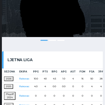
LJETNA LIGA
SEZONA
EKIPA
PPG
PTS
RPG
APG
AST
FGM
FGA
3PA
2026
Rakovac
10.0
40
4.5
1.0
4
16
50
28
2025
Rakovac
4.0
4
0.0
0.0
0
0
4
4
Playoff
Rakovac
0
0
0
0
0
0
0
0
2024