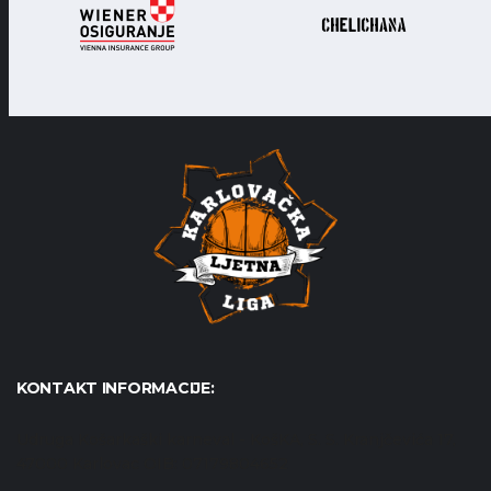
KONTAKT INFORMACIJE:
Udruga Košarkaški karneval - KošKA, S. S. Kranjčevića 17,
47000 Karlovac OIB: 07179804652