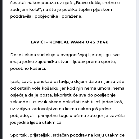
čestitali nakon poraza uz riječi „Bravo dečki, sretno u
zadnjem kolu!”, na što je publika toplim pljeskom
pozdravila i pobjednike i poražene.
LAVIĆI – KEMIGAL WARRIORS 71:46
Deset ekipa sudjeluje u ovogodišnjoj Ljetnoj ligi i sve
imaju jednu zajedničku stvar – ljubav prema sportu,
posebno košarci.
Ipak, Lavići ponekad ostavljaju dojam da za nijansu više
od ostalih vole košarku, jer kod njih nema umora, nema
osjećaja da je dosta, iskoristit će sve do posljednje
sekunde i uz zvuk sirene pokušati zabiti još jedan koš,
uz vidljivo zadovoljstvo na licima nakon još jedne
pobjede, ali i primjetnu tugu u očima zato jer je završila
još jedna lijepa utakmica.
Sportski, prijateljski, srdačan pozdrav na kraju utakmice