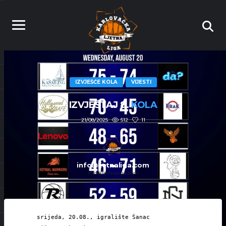
IZVJEŠĆE KOLA
VIJESTI
IZVJEŠTAJ 8.
KOLA
512
11
21/08/2025
info@ljetnaliga.com
info@ljetnaliga.com
srijeda, 20.08., igralište Šanac