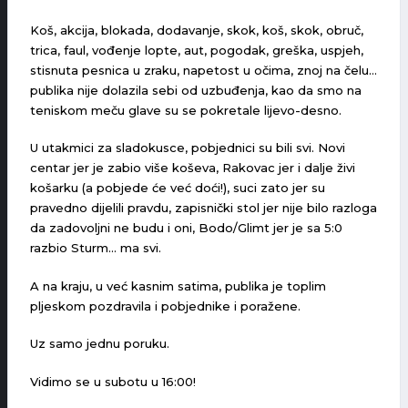
Koš, akcija, blokada, dodavanje, skok, koš, skok, obruč,
trica, faul, vođenje lopte, aut, pogodak, greška, uspjeh,
stisnuta pesnica u zraku, napetost u očima, znoj na čelu…
publika nije dolazila sebi od uzbuđenja, kao da smo na
teniskom meču glave su se pokretale lijevo-desno.
U utakmici za sladokusce, pobjednici su bili svi. Novi
centar jer je zabio više koševa, Rakovac jer i dalje živi
košarku (a pobjede će već doći!), suci zato jer su
pravedno dijelili pravdu, zapisnički stol jer nije bilo razloga
da zadovoljni ne budu i oni, Bodo/Glimt jer je sa 5:0
razbio Sturm… ma svi.
A na kraju, u već kasnim satima, publika je toplim
pljeskom pozdravila i pobjednike i poražene.
Uz samo jednu poruku.
Vidimo se u subotu u 16:00!