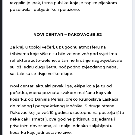
razgalio je, pak, i srca publike koja je toplim pljeskom
pozdravila i pobjednike i poražene.
NOVI CENTAR – RAKOVAC 59:52
Za kraj, u toploj večeri, uz ugodnu atmosferu na
tribinama koje više nisu bile zelene već pod svjetlima
reflektora žuto-zelene, a tamne krošnje nagovještavale
su još jednu dugu ljetnu noć podno zvjezdanog neba,
sastale su se dvije velike ekipe.
Novi centar, aktualni prvak lige, ekipa koja je tu od
početka, imena poznata svakom mališanu koji voli
košarku: od Daniela Perisa, preko Krunoslava Laskača,
do mladog i perspektivnog Močnika. S druge strane
Rakovac koji je već 10 godina uzastopno na postolju (što
neke čak i smeta!), ove godine pritisnuti ozljedama i
privatnim obvezama, ali i dalje jednako zaljubljeni u
košarku koju jednostavno žive.