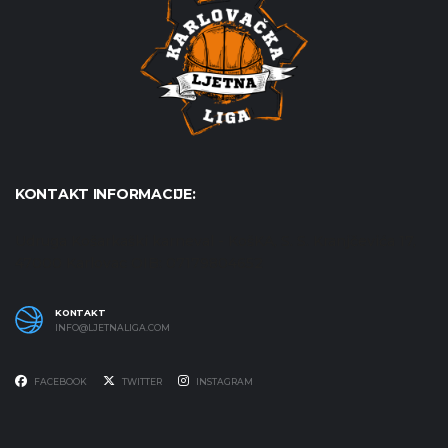
KONTAKT INFORMACIJE:
Udruga Košarkaški karneval - KošKA, S. S. Kranjčevića 17,
47000 Karlovac OIB: 07179804652
KONTAKT
INFO@LJETNALIGA.COM
FACEBOOK
TWITTER
INSTAGRAM