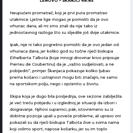
LENOVO – ŠKANJCI 48:65
Neupućeni promatrač, koji je prvi puta promatrao
utakmice Ljetne lige mogao je pomisliti da je ovo
vrhunac dana, ali mi smo znali da nije tako iz
jednostavnog razloga što su slijedile još dvije utakmice.
Ipak, nije ni tako pogrešno pomisliti da je ovo jedan od
vrhunaca dana, jer koliko god su točne riječi biskupa
Ethelberta Talbota (koje mnogi dnovinar krivo pripisuje
Pierreu de Coubertinu) da je „važno sudjelovati, a ne
pobijediti”, primjer Škanjaca pokazuje koliko ljubav
prema košarci i ustrajnost mogu biti značajni, ne samo
na sportskom polju, nego i općenito u životu.
Ekipa koja je dugo bila posljednja, ove sezone zabilježila
je već treću pobjedu i u izglednoj je situaciji da izbori i
doigravanje. Njihovi suparnici, pak, istovremeno su iz
dobitne pozicije upali u poveće probleme, ali upravo oni
pokazali su da riječi biskupa Talbota žive u svima nama
koji volimo sport, napose košarku, jer su im toplo