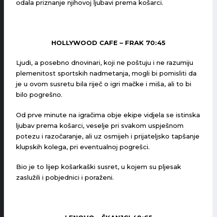
odala priznanje njihovoj ljubavi prema košarci.
HOLLYWOOD CAFE – FRAK 70:45
Ljudi, a posebno dnovinari, koji ne poštuju i ne razumiju
plemenitost sportskih nadmetanja, mogli bi pomisliti da
je u ovom susretu bila riječ o igri mačke i miša, ali to bi
bilo pogrešno.
Od prve minute na igračima obje ekipe vidjela se istinska
ljubav prema košarci, veselje pri svakom uspješnom
potezu i razočaranje, ali uz osmijeh i prijateljsko tapšanje
klupskih kolega, pri eventualnoj pogrešci.
Bio je to lijep košarkaški susret, u kojem su pljesak
zaslužili i pobjednici i poraženi.