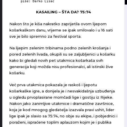
piše: Darko Lisac
KASAILING – ŠTA DA? 75:74
Nakon što je kiša nakratko zaprijetila ovom lijepom
košarkaškom danu, vrijeme se ipak smilovalo i u 16 sati
sve je bilo spremno za festival sporta.
Na lijepim zelenim tribinama podno zelenih krošanja i
pored zelenih livada, okupili su se zaljubljenici u košarku
kako bi gledali novih pet utakmica košarkaša svih
generacija koji možda nisu profesionalci, ali istinski žive
košarku.
Već prva utakmica pokazala je raskoš i ljepotu
košarkaške igre, a donijela je i nesvakidašnja uzbuđenja
u ogledu prvoplasirane momčadi lige i gostiju iz Rijeke.
Nakon jako zanimljive utakmice i dramatične završnice,
koja je kod mnogog gledatelja izazvala pravi ushit, lider
lige ipak je slavio sa 75:74, no obje su ekipe, i pobjednici i
poraženi, ispraćene toplim aplauzom kojim je i publika