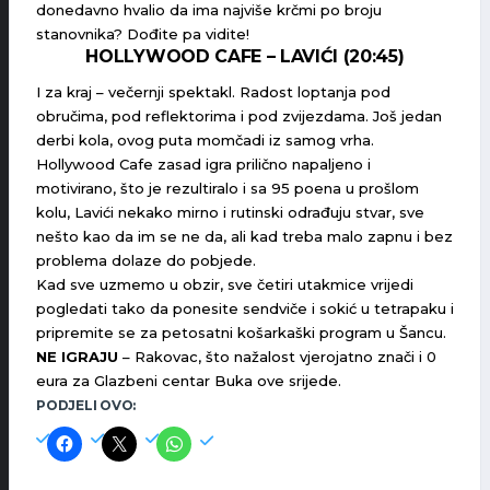
donedavno hvalio da ima najviše krčmi po broju
stanovnika? Dođite pa vidite!
HOLLYWOOD CAFE – LAVIĆI (20:45)
I za kraj – večernji spektakl. Radost loptanja pod
obručima, pod reflektorima i pod zvijezdama. Još jedan
derbi kola, ovog puta momčadi iz samog vrha.
Hollywood Cafe zasad igra prilično napaljeno i
motivirano, što je rezultiralo i sa 95 poena u prošlom
kolu, Lavići nekako mirno i rutinski odrađuju stvar, sve
nešto kao da im se ne da, ali kad treba malo zapnu i bez
problema dolaze do pobjede.
Kad sve uzmemo u obzir, sve četiri utakmice vrijedi
pogledati tako da ponesite sendviče i sokić u tetrapaku i
pripremite se za petosatni košarkaški program u Šancu.
NE IGRAJU
– Rakovac, što nažalost vjerojatno znači i 0
eura za Glazbeni centar Buka ove srijede.
PODJELI OVO: