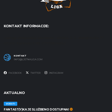
KONTAKT INFORMACIJE:
Udruga Košarkaški karneval - KošKA, S. S. Kranjčevića 17,
47000 Karlovac OIB: 07179804652
KONTAKT
INFO@LJETNALIGA.COM
FACEBOOK
TWITTER
INSTAGRAM
AKTUALNO
VIJESTI
FANTAST(Y)KA JE SLUŽBENO DOSTUPNA!