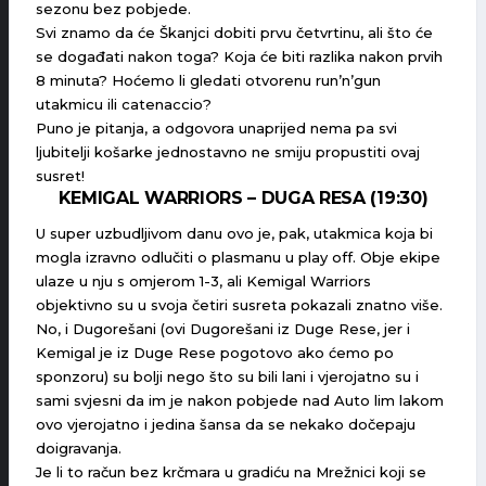
sezonu bez pobjede.
Svi znamo da će Škanjci dobiti prvu četvrtinu, ali što će
se događati nakon toga? Koja će biti razlika nakon prvih
8 minuta? Hoćemo li gledati otvorenu run’n’gun
utakmicu ili catenaccio?
Puno je pitanja, a odgovora unaprijed nema pa svi
ljubitelji košarke jednostavno ne smiju propustiti ovaj
susret!
KEMIGAL WARRIORS – DUGA RESA (19:30)
U super uzbudljivom danu ovo je, pak, utakmica koja bi
mogla izravno odlučiti o plasmanu u play off. Obje ekipe
ulaze u nju s omjerom 1-3, ali Kemigal Warriors
objektivno su u svoja četiri susreta pokazali znatno više.
No, i Dugorešani (ovi Dugorešani iz Duge Rese, jer i
Kemigal je iz Duge Rese pogotovo ako ćemo po
sponzoru) su bolji nego što su bili lani i vjerojatno su i
sami svjesni da im je nakon pobjede nad Auto lim lakom
ovo vjerojatno i jedina šansa da se nekako dočepaju
doigravanja.
Je li to račun bez krčmara u gradiću na Mrežnici koji se