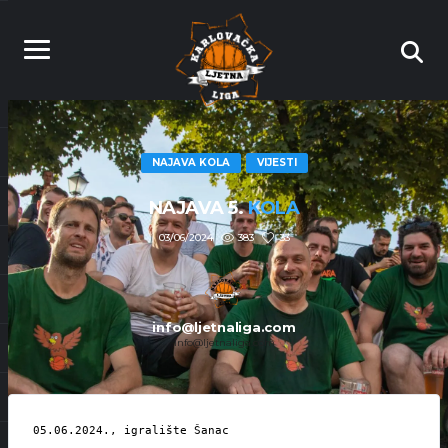
NAJAVA KOLA
VIJESTI
NAJAVA 5.
KOLA
383
33
03/06/2024
info@ljetnaliga.com
info@ljetnaliga.com
05.06.2024., igralište Šanac