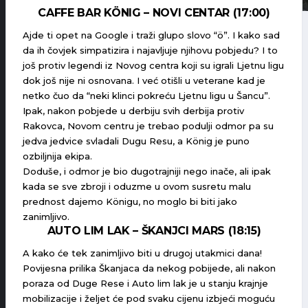
CAFFE BAR KÖNIG – NOVI CENTAR (17:00)
Ajde ti opet na Google i traži glupo slovo “ö”. I kako sad
da ih čovjek simpatizira i najavljuje njihovu pobjedu? I to
još protiv legendi iz Novog centra koji su igrali Ljetnu ligu
dok još nije ni osnovana. I već otišli u veterane kad je
netko čuo da “neki klinci pokreću Ljetnu ligu u Šancu”.
Ipak, nakon pobjede u derbiju svih derbija protiv
Rakovca, Novom centru je trebao podulji odmor pa su
jedva jedvice svladali Dugu Resu, a König je puno
ozbiljnija ekipa.
Doduše, i odmor je bio dugotrajniji nego inače, ali ipak
kada se sve zbroji i oduzme u ovom susretu malu
prednost dajemo Königu, no moglo bi biti jako
zanimljivo.
AUTO LIM LAK – ŠKANJCI MARS (18:15)
A kako će tek zanimljivo biti u drugoj utakmici dana!
Povijesna prilika Škanjaca da nekog pobijede, ali nakon
poraza od Duge Rese i Auto lim lak je u stanju krajnje
mobilizacije i željet će pod svaku cijenu izbjeći moguću