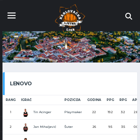
LENOVO
RANG
IGRAČ
POZICIJA
GODINA
PPG
RPG
APG
Tin Acinger
1
Playmaker
22
19.2
3.2
2.8
Jan Mihaljević
2
Šuter
26
9.5
3.5
0.0