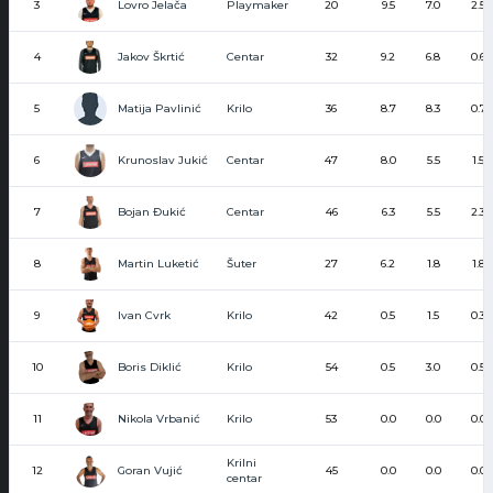
Lovro Jelača
3
Playmaker
20
9.5
7.0
2.5
Jakov Škrtić
4
Centar
32
9.2
6.8
0.6
Matija Pavlinić
5
Krilo
36
8.7
8.3
0.7
Krunoslav Jukić
6
Centar
47
8.0
5.5
1.5
Bojan Đukić
7
Centar
46
6.3
5.5
2.3
Martin Luketić
8
Šuter
27
6.2
1.8
1.8
Ivan Cvrk
9
Krilo
42
0.5
1.5
0.3
Boris Diklić
10
Krilo
54
0.5
3.0
0.5
Nikola Vrbanić
11
Krilo
53
0.0
0.0
0.0
Krilni
Goran Vujić
12
45
0.0
0.0
0.0
centar