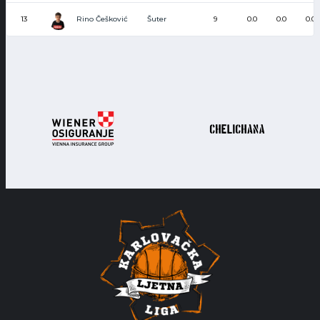
Rino Češković
13
Šuter
9
0.0
0.0
0.0