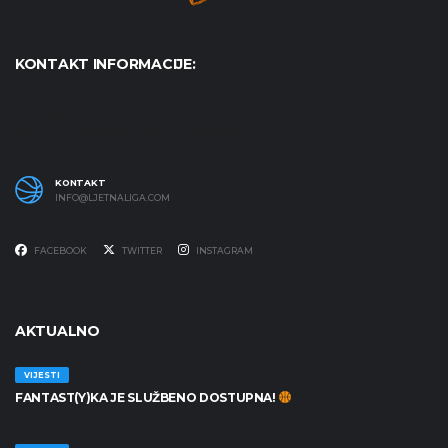
KONTAKT INFORMACIJE:
Udruga Košarkaški karneval - KošKA, S. S. Kranjčevića 17,
47000 Karlovac OIB: 07179804652
KONTAKT
INFO@LJETNALIGA.COM
FACEBOOK
TWITTER
INSTAGRAM
AKTUALNO
VIJESTI
FANTAST(Y)KA JE SLUŽBENO DOSTUPNA!
30/06/2026