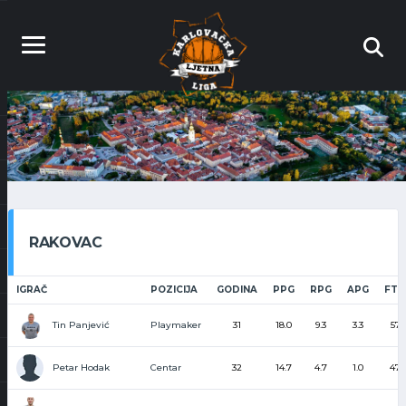
RAKOVAC
IGRAČ
POZICIJA
GODINA
PPG
RPG
APG
FT
Tin Panjević
Playmaker
31
18.0
9.3
3.3
57
Petar Hodak
Centar
32
14.7
4.7
1.0
47