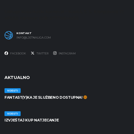
Udruga Košarkaški karneval - KošKA, S. S. Kranjčevića 17,
47000 Karlovac OIB: 07179804652
KONTAKT
INFO@LJETNALIGA.COM
FACEBOOK
TWITTER
INSTAGRAM
AKTUALNO
VIJESTI
FANTAST(Y)KA JE SLUŽBENO DOSTUPNA!
30/06/2026
VIJESTI
IZVJEŠTAJ KUP NATJECANJE
25/06/2026