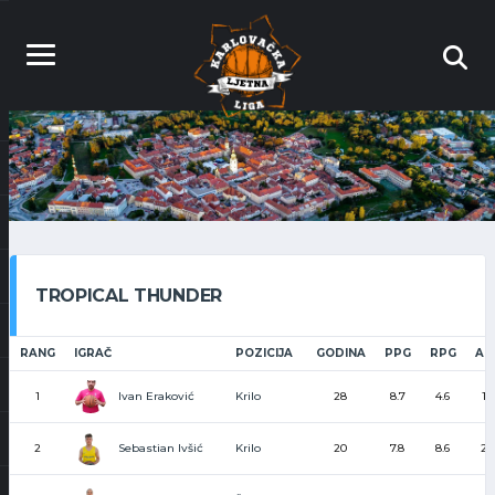
TROPICAL THUNDER
RANG
IGRAČ
POZICIJA
GODINA
PPG
RPG
AP
Ivan Eraković
1
Krilo
28
8.7
4.6
1.3
Sebastian Ivšić
2
Krilo
20
7.8
8.6
2.6