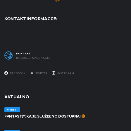
KONTAKT INFORMACIJE:
Udruga Košarkaški karneval - KošKA, S. S. Kranjčevića 17,
47000 Karlovac OIB: 07179804652
KONTAKT
INFO@LJETNALIGA.COM
FACEBOOK
TWITTER
INSTAGRAM
AKTUALNO
VIJESTI
FANTAST(Y)KA JE SLUŽBENO DOSTUPNA!
30/06/2026