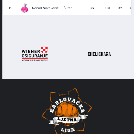
Nenad Novaković
13
Šuter
44
0.0
0.7
0.