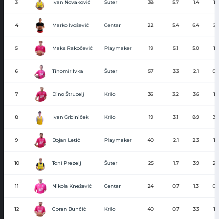
Ivan Novaković
3
Šuter
38
5.7
1.4
1.4
Marko Ivošević
4
Centar
22
5.4
6.4
2.1
Maks Rakočević
5
Playmaker
19
5.1
5.0
1.8
Tihomir Ivka
6
Šuter
57
3.3
2.1
0.6
Dino Štrucelj
7
Krilo
36
3.2
3.6
1.0
Ivan Grbiniček
8
Krilo
19
3.1
8.9
3.9
Bojan Letić
9
Playmaker
40
2.1
2.3
1.3
Toni Prezelj
10
Šuter
25
1.7
3.9
2.
Nikola Knežević
11
Centar
24
0.7
1.3
0.3
Goran Bunčić
12
Krilo
40
0.7
3.3
1.7