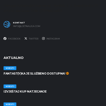
Udruga Košarkaški karneval - KošKA, S. S. Kranjčevića 17,
47000 Karlovac OIB: 07179804652
KONTAKT
INFO@LJETNALIGA.COM
FACEBOOK
TWITTER
INSTAGRAM
AKTUALNO
VIJESTI
FANTAST(Y)KA JE SLUŽBENO DOSTUPNA!
30/06/2026
VIJESTI
IZVJEŠTAJ KUP NATJECANJE
25/06/2026
VIJESTI