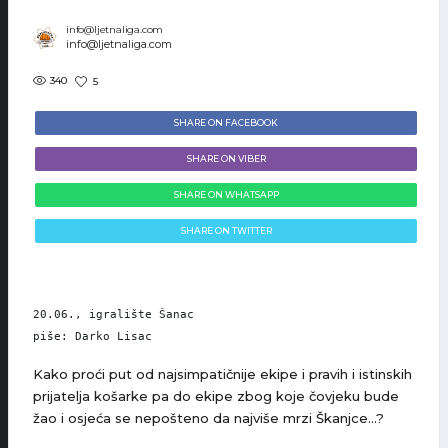
info@ljetnaliga.com
info@ljetnaliga.com
340
5
SHARE ON FACEBOOK
SHARE ON VIBER
SHARE ON WHATSAPP
SHARE ON TWITTER
20.06., igralište Šanac

piše: Darko Lisac
Kako proći put od najsimpatičnije ekipe i pravih i istinskih
prijatelja košarke pa do ekipe zbog koje čovjeku bude
žao i osjeća se nepošteno da najviše mrzi Škanjce…?