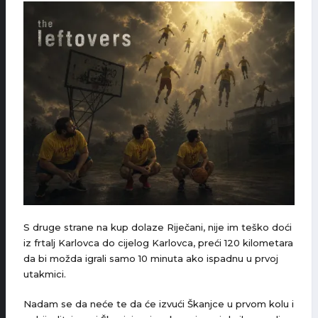
S druge strane na kup dolaze Riječani, nije im teško doći
iz frtalj Karlovca do cijelog Karlovca, preći 120 kilometara
da bi možda igrali samo 10 minuta ako ispadnu u prvoj
utakmici.
Nadam se da neće te da će izvući Škanjce u prvom kolu i