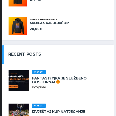
10,00
€
SHIRTS AND HOODIES
MAJICA S KAPULJAČOM
20,00
€
RECENT POSTS
VIJESTI
FANTAST(Y)KA JE SLUŽBENO
DOSTUPNA!
30/06/2026
VIJESTI
IZVJEŠTAJ KUP NATJECANJE