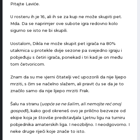
Pitajte Laviće.
U rosteru ih je 16, ali ih se za kup ne može skupiti pet.
Mda. Da se naprimjer ove subote igra redovno kolo
sigurno se isto ne bi skupili.
Uostalom, Dikla ne može skupit pet igrača na 80%
utakmica u protekle dvije sezone pa svejedno igraju i
pobjeđuju s četiri igrača, ponekad i tri kad je on među
tom četvoricom.
Znam da su me vjerni čitatelji već upozorili da nije lijepo
mrziti, s čim se načelno slažem, ali pravit ću se da je to
značilo samo da nije lijepo mrziti Frak.
Šalu na stranu (
uopće se ne šalim, ali nemojte reć onoj
gospođi
), kako god okreneš ovo je prilično bezveze od
ekipe koja je štoviše predstavljala Ljetnu ligu na turniru
pobjednika amaterskih liga. I neozbiljno. I neodgovorno. I
neke druge riječi koje znače to isto.