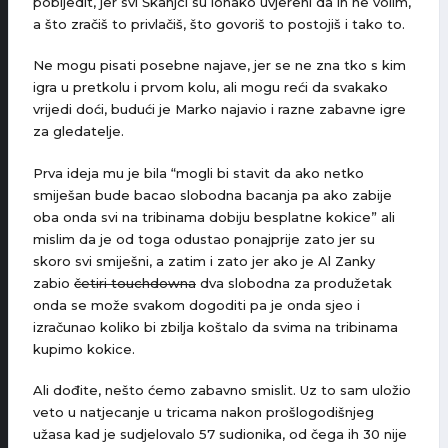
pobijedit, jer svi Škanjci su ionako uvjereni da ih ne volim,
a što zračiš to privlačiš, što govoriš to postojiš i tako to.
Ne mogu pisati posebne najave, jer se ne zna tko s kim
igra u pretkolu i prvom kolu, ali mogu reći da svakako
vrijedi doći, budući je Marko najavio i razne zabavne igre
za gledatelje.
Prva ideja mu je bila “mogli bi stavit da ako netko
smiješan bude bacao slobodna bacanja pa ako zabije
oba onda svi na tribinama dobiju besplatne kokice” ali
mislim da je od toga odustao ponajprije zato jer su
skoro svi smiješni, a zatim i zato jer ako je Al Zanky
zabio
četiri touchdowna
dva slobodna za produžetak
onda se može svakom dogoditi pa je onda sjeo i
izračunao koliko bi zbilja koštalo da svima na tribinama
kupimo kokice.
Ali dođite, nešto ćemo zabavno smislit. Uz to sam uložio
veto u natjecanje u tricama nakon prošlogodišnjeg
užasa kad je sudjelovalo 57 sudionika, od čega ih 30 nije