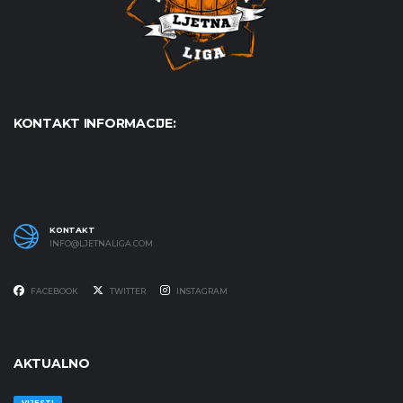
KONTAKT INFORMACIJE:
Udruga Košarkaški karneval - KošKA, S. S. Kranjčevića 17,
47000 Karlovac OIB: 07179804652
KONTAKT
INFO@LJETNALIGA.COM
FACEBOOK
TWITTER
INSTAGRAM
AKTUALNO
VIJESTI