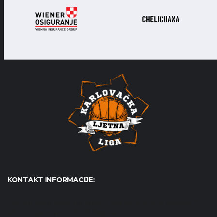
KONTAKT INFORMACIJE:
Udruga Košarkaški karneval - KošKA, S. S. Kranjčevića 17,
47000 Karlovac OIB: 07179804652