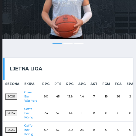
LJETNA LIGA
SEZONA
EKIPA
PPG
PTS
RPG
APG
AST
FGM
FGA
3PA
Green
2026
Bar
9.0
45
13.8
1.4
7
19
36
2
Warriors
Caffe
2024
bar
7.4
52
11.4
1.1
8
0
0
0
König
Caffe
2023
bar
10.4
52
12.0
2.6
13
0
0
0
König