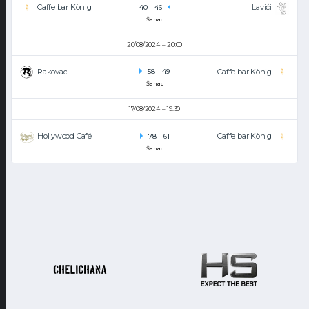
Caffe bar König
Lavići
40
-
46
Šanac
20/08/2024
20:00
Rakovac
Caffe bar König
58
-
49
Šanac
17/08/2024
19:30
Hollywood Café
Caffe bar König
78
-
61
Šanac