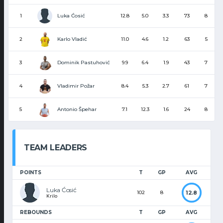
Luka Ćosić
1
12.8
5.0
3.3
73
8
Karlo Vladić
2
11.0
4.6
1.2
63
5
Dominik Pastuhović
3
9.9
6.4
1.9
43
7
Vladimir Požar
4
8.4
5.3
2.7
61
7
Antonio Špehar
5
7.1
12.3
1.6
24
8
TEAM LEADERS
POINTS
T
GP
AVG
Luka Ćosić
12.8
102
8
Krilo
REBOUNDS
T
GP
AVG