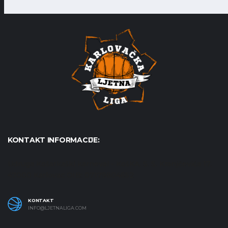
KONTAKT INFORMACIJE:
Udruga Košarkaški karneval - KošKA, S. S. Kranjčevića 17,
47000 Karlovac OIB: 07179804652
KONTAKT
INFO@LJETNALIGA.COM