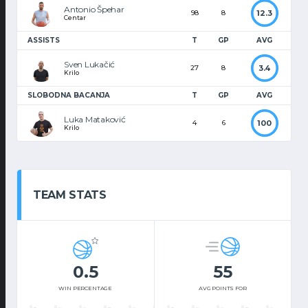
Antonio Špehar
12.3
98
8
Centar
ASSISTS
T
GP
AVG
Sven Lukačić
3.4
27
8
Krilo
SLOBODNA BACANJA
T
GP
AVG
Luka Mataković
100
4
6
Krilo
TEAM STATS
0.5
55
WIN PERCENTAGE
AVG POINTS FOR