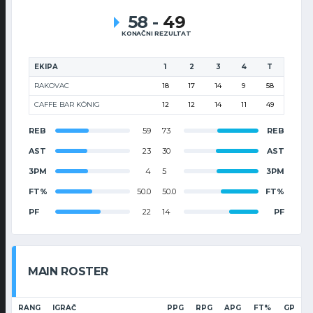
58
-
49
KONAČNI REZULTAT
EKIPA
1
2
3
4
T
RAKOVAC
18
17
14
9
58
CAFFE BAR KÖNIG
12
12
14
11
49
REB
59
73
REB
AST
23
30
AST
3PM
4
5
3PM
FT%
50.0
50.0
FT%
PF
22
14
PF
MAIN ROSTER
RANG
IGRAČ
PPG
RPG
APG
FT%
GP