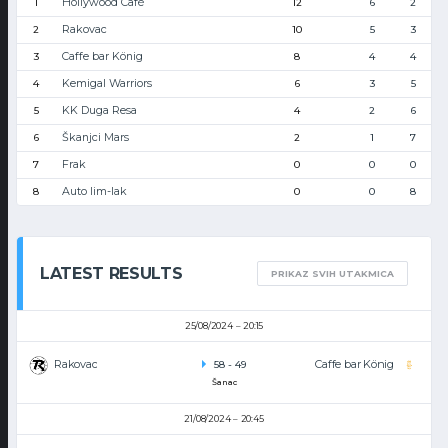
Hollywood Café
1
12
6
2
Rakovac
2
10
5
3
Caffe bar König
3
8
4
4
Kemigal Warriors
4
6
3
5
KK Duga Resa
5
4
2
6
Škanjci Mars
6
2
1
7
Frak
7
0
0
0
Auto lim-lak
8
0
0
8
LATEST RESULTS
PRIKAZ SVIH UTAKMICA
25/08/2024
20:15
Rakovac
Caffe bar König
58
-
49
Šanac
21/08/2024
20:45