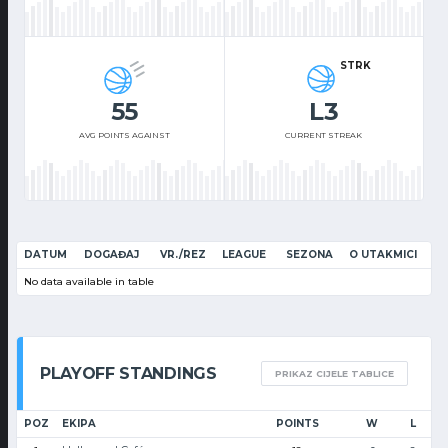
STRK
55
L3
AVG POINTS AGAINST
CURRENT STREAK
DATUM
DOGAĐAJ
VR./REZ
LEAGUE
SEZONA
O UTAKMICI
No data available in table
PLAYOFF STANDINGS
PRIKAZ CIJELE TABLICE
POZ
EKIPA
POINTS
W
L