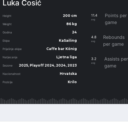
Luka Ćosić
Points per
11.4
200 cm
Height
avg
game
86 kg
Weight
24
Godina
Rebounds
4.8
KaSailing
Ekipa
avg
per game
Caffe bar König
Prijašnje ekipe
Ljetna liga
Natjecanja
Assists pe
3.2
avg
game
2025, Playoff 2024, 2024, 2023
Sezone
Hrvatska
Nacionalnost
Krilo
Pozicija