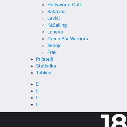
Hollywood Café
Rakovac
Lavići
KaSailing
Lenovo
Green Bar Warriors
Škanjci
Frak
Prijatelji
Statistika
Tablica
18