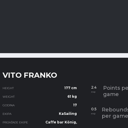
VITO FRANKO
Points pe
2.4
177 cm
HEIGHT
avg
game
61 kg
WEIGHT
17
GODINA
Rebound
0.5
KaSailing
EKIPA
avg
per gam
Caffe bar König
,
PRIJAŠNJE EKIPE