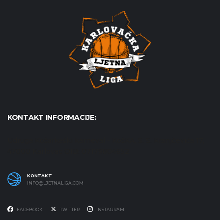
KONTAKT INFORMACIJE:
Udruga Košarkaški karneval - KošKA, S. S. Kranjčevića 17,
47000 Karlovac OIB: 07179804652
KONTAKT
INFO@LJETNALIGA.COM
FACEBOOK
TWITTER
INSTAGRAM