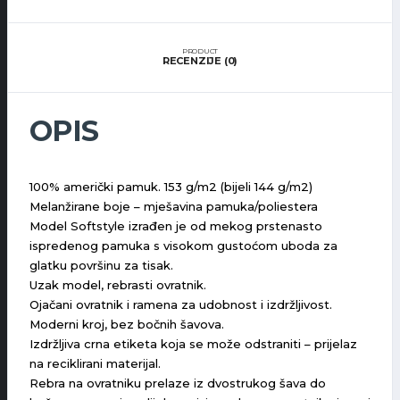
PRODUCT
RECENZIJE (0)
OPIS
100% američki pamuk. 153 g/m2 (bijeli 144 g/m2)
Melanžirane boje – mješavina pamuka/poliestera
Model Softstyle izrađen je od mekog prstenasto
ispredenog pamuka s visokom gustoćom uboda za
glatku površinu za tisak.
Uzak model, rebrasti ovratnik.
Ojačani ovratnik i ramena za udobnost i izdržljivost.
Moderni kroj, bez bočnih šavova.
Izdržljiva crna etiketa koja se može odstraniti – prijelaz
na reciklirani materijal.
Rebra na ovratniku prelaze iz dvostrukog šava do