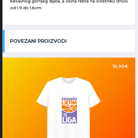
bešavnog gornjeg dijela, a visina rebra na ovratniku iznosi
od 1.9 do 1.6cm.
POVEZANI PROIZVODI
10,00
€