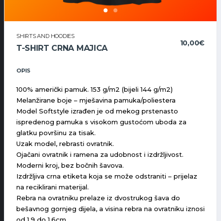
SHIRTS AND HOODIES
10,00
€
T-SHIRT CRNA MAJICA
OPIS
100% američki pamuk. 153 g/m2 (bijeli 144 g/m2)
Melanžirane boje – mješavina pamuka/poliestera
Model Softstyle izrađen je od mekog prstenasto
ispredenog pamuka s visokom gustoćom uboda za
glatku površinu za tisak.
Uzak model, rebrasti ovratnik.
Ojačani ovratnik i ramena za udobnost i izdržljivost.
Moderni kroj, bez bočnih šavova.
Izdržljiva crna etiketa koja se može odstraniti – prijelaz
na reciklirani materijal.
Rebra na ovratniku prelaze iz dvostrukog šava do
bešavnog gornjeg dijela, a visina rebra na ovratniku iznosi
od 1.9 do 1.6cm.