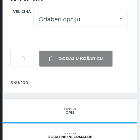
VELIČINA
T-
DODAJ U KOŠARICU
SHIRT
CRNA
MAJICA
KOLIČINA
SKU:
100
PRODUCT
OPIS
PRODUCT
DODATNE INFORMACIJE