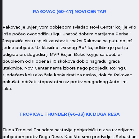
RAKOVAC (60-47) NOVI CENTAR
Rakovac je uvjerljivom pobjedom svladao Novi Centar koji je vrlo
loše počeo ovogodišnju ligu. Unatoč dobrim partijama Perisa i
Josipovića nisu uspjeli zaustaviti snažni Rakovac na putu do još
jedne pobjede. Uz klasično izvrsnog Božića, odličnu je partiju
odigrao prošlogodišnji MVP Bojan Đukić koji je sa double-
doubleom od 11 poena i 10 skokova dobio nagradu igrača
utakmice. Novi Centar nema izbora nego pobijediti Roling u
sljedećem kolu ako žele konkurirati za naslov, dok će Rakovac
pokušati održati stopostotni niz protiv neugodnog Auto lim-
laka.
TROPICAL THUNDER (46-33) KK DUGA RESA
Ekipa Tropical Thundera nastavlja pobjednički niz sa uvjerljivom
pobjedom protiv Duga Rese. Kao što smo predvidjeli, Sebastian