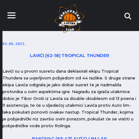
03.06.2023.
LAVIĆI (62-18) TROPICAL THUNDER
Lavići su u prvom susretu dana deklasirali ekipu Tropical
Thundera sa uvjerljivom pobjedom od 44 razlike. S druge strane
ekipa Lavića odigrala je jako dobar susret te je nadmašila
protivnika u svim aspektima igre. Nagradu za igrača utakmice
dobio je Tibor Oroši iz Lavića sa double-doubleom od 13 poena i
11 asistencija, te će u sljedećoj utakmici Lavića protiv Auto lim-
laka pokušati ponoviti ovakav nastup. Tropical Thunder, kojima
je pobjednički niz završio ovim porazom, pokušat će se vratiti u
pobjedničke vode protiv Rolinga.
RAKOVAC (65-47) AUTO LIM-LAK