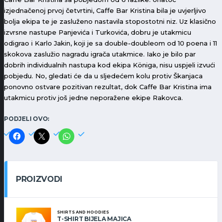
izjednačenoj prvoj četvrtini, Caffe Bar Kristina bila je uvjerljivo
bolja ekipa te je zasluženo nastavila stopostotni niz. Uz klasično
izvrsne nastupe Panjevića i Turkovića, dobru je utakmicu
odigrao i Karlo Jakin, koji je sa double-doubleom od 10 poena i 11
skokova zaslužio nagradu igrača utakmice. Iako je bilo par
dobrih individualnih nastupa kod ekipa Königa, nisu uspjeli izvući
pobjedu. No, gledati će da u sljedećem kolu protiv Škanjaca
ponovno ostvare pozitivan rezultat, dok Caffe Bar Kristina ima
utakmicu protiv još jedne neporažene ekipe Rakovca.
PODJELI OVO:
PROIZVODI
SHIRTS AND HOODIES
T-SHIRT BIJELA MAJICA