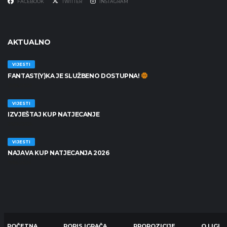
FACEBOOK
TWITTER
INSTAGRAM
AKTUALNO
VIJESTI
FANTAST(Y)KA JE SLUŽBENO DOSTUPNA!
30/06/2026
VIJESTI
IZVJEŠTAJ KUP NATJECANJE
25/06/2026
VIJESTI
NAJAVA KUP NATJECANJA 2026
19/06/2026
POČETNA
POPIS IGRAČA
PROPOZICIJE
O LIGI