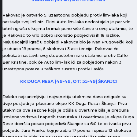
Rakovac je ostvario 5. uzastopnu pobjedu protiv lim-laka koji
nastavlja svoj loš niz. Ekipi Auto lim-laka nedostajalo je par vrlo
bitnih igrača s kojima bi imali puno više šanse u ovoj utakmici, te
je Rakovac to vrlo dobro iskoristio pobjedivši ih 18 razlike.
Najutjecajniji igrač u pobjedi Rakovca bio je Ivan Prugovečki koji
je ubacio 18 poena, 6 skokova i 3 asistencije. Rakovac će
pokušati nastaviti svoj stopostotni niz u utakmici protiv Caffe
Bar Kristine, dok će Auto lim- lak ići za pobjedom nakon 3
uzastopna poraza u teškom susretu protiv Lavića.
KK DUGA RESA (49-49, OT: 55-49) ŠKANJCI
Daleko najzanimljiviju i najnapetiju utakmica dana odigrale su
dvije posljednje-plasirane ekipe KK Duga Resa i Škanjci. Prva
utakmica ove sezone koja je otišla u overtime bila je prepuna
izmijena vodstva i napetih trenutaka. U overtimeu je ekipa Duga
Rese dovršila posao pobjedivši Škanjce sa 6:0 te ostvarila prvu
pobjedu. Jure Franko koji je zabio 17 poena i upisao 12 skokova