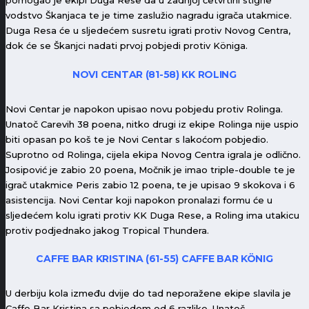
pomogao je ekipi Duga Rese da u zadnjoj četvrtini stigne
vodstvo Škanjaca te je time zaslužio nagradu igrača utakmice.
Duga Resa će u sljedećem susretu igrati protiv Novog Centra,
dok će se Škanjci nadati prvoj pobjedi protiv Königa.
NOVI CENTAR (81-58) KK ROLING
Novi Centar je napokon upisao novu pobjedu protiv Rolinga.
Unatoč Carevih 38 poena, nitko drugi iz ekipe Rolinga nije uspio
biti opasan po koš te je Novi Centar s lakoćom pobjedio.
Suprotno od Rolinga, cijela ekipa Novog Centra igrala je odlično.
Josipović je zabio 20 poena, Močnik je imao triple-double te je
igrač utakmice Peris zabio 12 poena, te je upisao 9 skokova i 6
asistencija. Novi Centar koji napokon pronalazi formu će u
sljedećem kolu igrati protiv KK Duga Rese, a Roling ima utakicu
protiv podjednako jakog Tropical Thundera.
CAFFE BAR KRISTINA (61-55) CAFFE BAR KÖNIG
U derbiju kola između dvije do tad neporažene ekipe slavila je
Caffe Bar Kristina sa pobjedom od 6 razlike. Unatoč