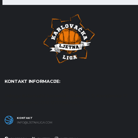
KONTAKT INFORMACIJE:
Udruga Košarkaški karneval - KošKA, S. S. Kranjčevića 17,
47000 Karlovac OIB: 07179804652
KONTAKT
INFO@LJETNALIGA.COM