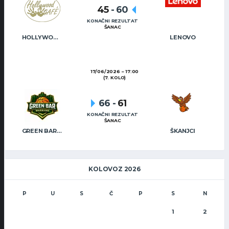
45
-
60
KONAČNI REZULTAT
ŠANAC
HOLLYWOOD CAFÉ
LENOVO
17/06/2026
17:00
(7. KOLO)
66
-
61
KONAČNI REZULTAT
ŠANAC
GREEN BAR WARRIORS
ŠKANJCI
KOLOVOZ 2026
P
U
S
Č
P
S
N
1
2