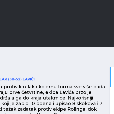
AK (38-52) LAVIĆI
du protiv lim-laka kojemu forma sve više pada
kraju prve četvrtine, ekipa Lavića brzo je
držala ga do kraja utakmice. Najkorisniji
ć koji je zabio 10 poena i upisao 8 skokova i 7
ati težak zadatak protiv ekipe Rolinga, dok