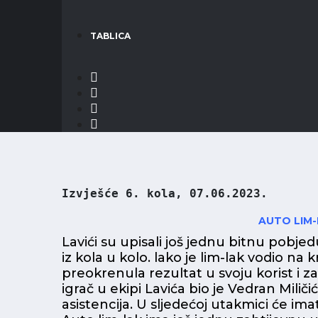
TABLICA
Izvješće 6. kola, 07.06.2023.
AUTO LIM-L
Lavići su upisali još jednu bitnu pobje
iz kola u kolo. lako je lim-lak vodio na 
preokrenula rezultat u svoju korist i za
igrač u ekipi Lavića bio je Vedran Miliči
asistencija. U sljedećoj utakmici će im