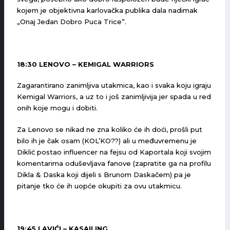
kojem je objektivna karlovačka publika dala nadimak
„Onaj Jedan Dobro Puca Trice”.
18:30 LENOVO – KEMIGAL WARRIORS
Zagarantirano zanimljiva utakmica, kao i svaka koju igraju
Kemigal Warriors, a uz to i još zanimljivija jer spada u red
onih koje mogu i dobiti.
Za Lenovo se nikad ne zna koliko će ih doći, prošli put
bilo ih je čak osam (KOL’KO??) ali u međuvremenu je
Diklić postao influencer na fejsu od Kaportala koji svojim
komentarima oduševljava fanove (zapratite ga na profilu
Dikla & Daska koji dijeli s Brunom Daskačem) pa je
pitanje tko će ih uopće okupiti za ovu utakmicu.
19:45 LAVIĆI – KASAILING