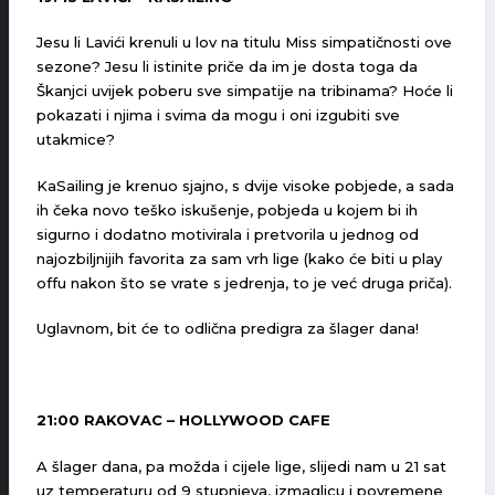
Jesu li Lavići krenuli u lov na titulu Miss simpatičnosti ove
sezone? Jesu li istinite priče da im je dosta toga da
Škanjci uvijek poberu sve simpatije na tribinama? Hoće li
pokazati i njima i svima da mogu i oni izgubiti sve
utakmice?
KaSailing je krenuo sjajno, s dvije visoke pobjede, a sada
ih čeka novo teško iskušenje, pobjeda u kojem bi ih
sigurno i dodatno motivirala i pretvorila u jednog od
najozbiljnijih favorita za sam vrh lige (kako će biti u play
offu nakon što se vrate s jedrenja, to je već druga priča).
Uglavnom, bit će to odlična predigra za šlager dana!
21:00 RAKOVAC – HOLLYWOOD CAFE
A šlager dana, pa možda i cijele lige, slijedi nam u 21 sat
uz temperaturu od 9 stupnjeva, izmaglicu i povremene