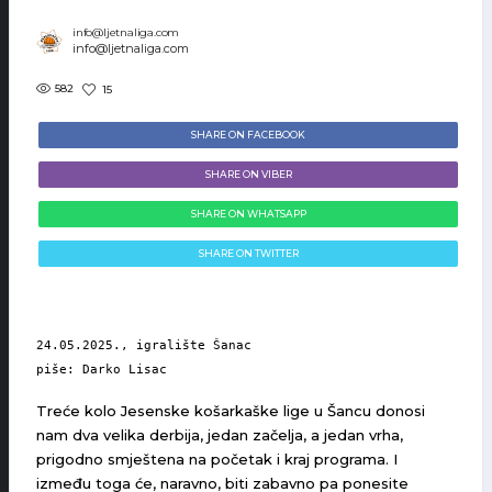
info@ljetnaliga.com
info@ljetnaliga.com
582
15
SHARE ON FACEBOOK
SHARE ON VIBER
SHARE ON WHATSAPP
SHARE ON TWITTER
24.05.2025., igralište Šanac
piše: Darko Lisac
Treće kolo Jesenske košarkaške lige u Šancu donosi
nam dva velika derbija, jedan začelja, a jedan vrha,
prigodno smještena na početak i kraj programa. I
između toga će, naravno, biti zabavno pa ponesite