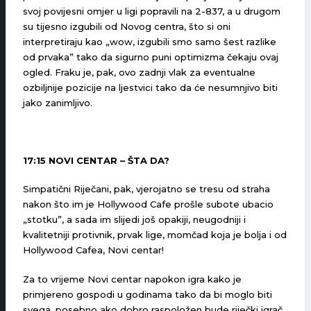
svoj povijesni omjer u ligi popravili na 2-837, a u drugom
su tijesno izgubili od Novog centra, što si oni
interpretiraju kao „wow, izgubili smo samo šest razlike
od prvaka” tako da sigurno puni optimizma čekaju ovaj
ogled. Fraku je, pak, ovo zadnji vlak za eventualne
ozbiljnije pozicije na ljestvici tako da će nesumnjivo biti
jako zanimljivo.
17:15 NOVI CENTAR – ŠTA DA?
Simpatični Riječani, pak, vjerojatno se tresu od straha
nakon što im je Hollywood Cafe prošle subote ubacio
„stotku”, a sada im slijedi još opakiji, neugodniji i
kvalitetniji protivnik, prvak lige, momčad koja je bolja i od
Hollywood Cafea, Novi centar!
Za to vrijeme Novi centar napokon igra kako je
primjereno gospodi u godinama tako da bi moglo biti
svega, posebno ako dobro raspoložen bude riječki igrač