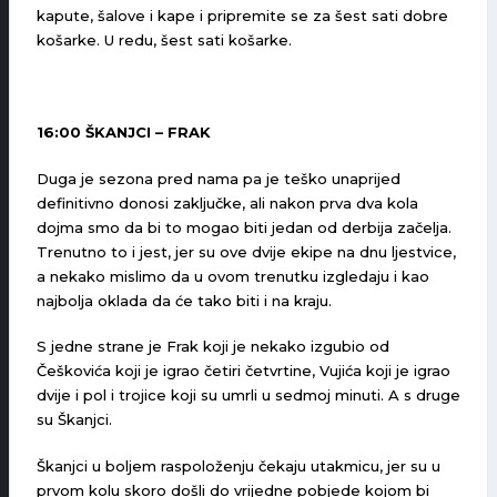
kapute, šalove i kape i pripremite se za šest sati dobre
košarke. U redu, šest sati košarke.
16:00 ŠKANJCI – FRAK
Duga je sezona pred nama pa je teško unaprijed
definitivno donosi zaključke, ali nakon prva dva kola
dojma smo da bi to mogao biti jedan od derbija začelja.
Trenutno to i jest, jer su ove dvije ekipe na dnu ljestvice,
a nekako mislimo da u ovom trenutku izgledaju i kao
najbolja oklada da će tako biti i na kraju.
S jedne strane je Frak koji je nekako izgubio od
Češkovića koji je igrao četiri četvrtine, Vujića koji je igrao
dvije i pol i trojice koji su umrli u sedmoj minuti. A s druge
su Škanjci.
Škanjci u boljem raspoloženju čekaju utakmicu, jer su u
prvom kolu skoro došli do vrijedne pobjede kojom bi