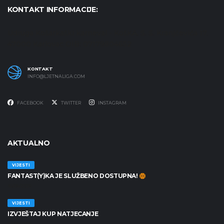
KONTAKT INFORMACIJE:
Udruga Košarkaški karneval - KošKA, S. S. Kranjčevića 17,
47000 Karlovac OIB: 07179804652
KONTAKT
INFO@LJETNALIGA.COM
FACEBOOK
TWITTER
INSTAGRAM
AKTUALNO
VIJESTI
FANTAST(Y)KA JE SLUŽBENO DOSTUPNA!
30/06/2026
VIJESTI
IZVJEŠTAJ KUP NATJECANJE
25/06/2026