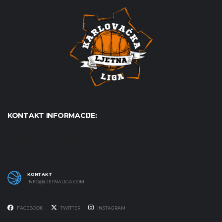
KONTAKT INFORMACIJE:
Udruga Košarkaški karneval - KošKA, S. S. Kranjčevića 17,
47000 Karlovac OIB: 07179804652
KONTAKT
INFO@LJETNALIGA.COM
FACEBOOK
TWITTER
INSTAGRAM