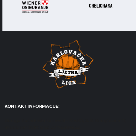
KONTAKT INFORMACIJE:
Udruga Košarkaški karneval - KošKA, S. S. Kranjčevića 17,
47000 Karlovac OIB: 07179804652