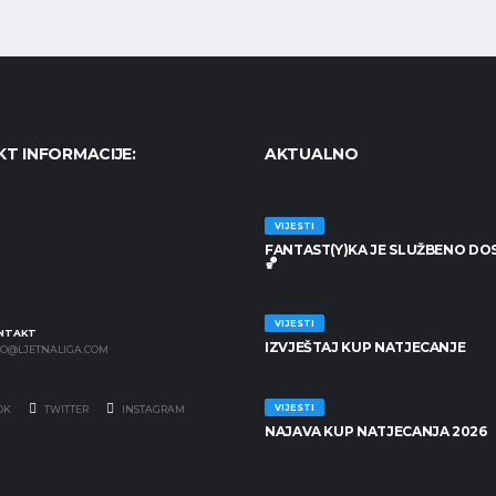
T INFORMACIJE:
AKTUALNO
Košarkaški karneval - KošKA,
VIJESTI
FANTAST(Y)KA JE SLUŽBENO DO
anjčevića 17, 47000 Karlovac
🏀
7179804652
30/06/2026
VIJESTI
NTAKT
IZVJEŠTAJ KUP NATJECANJE
FO@LJETNALIGA.COM
25/06/2026
VIJESTI
OK
TWITTER
INSTAGRAM
NAJAVA KUP NATJECANJA 2026
19/06/2026