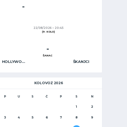
-
22/08/2026
20:45
(9. KOLO)
-
ŠANAC
HOLLYWOOD CAFÉ
ŠKANJCI
KOLOVOZ 2026
P
U
S
Č
P
S
N
1
2
3
4
5
6
7
8
9