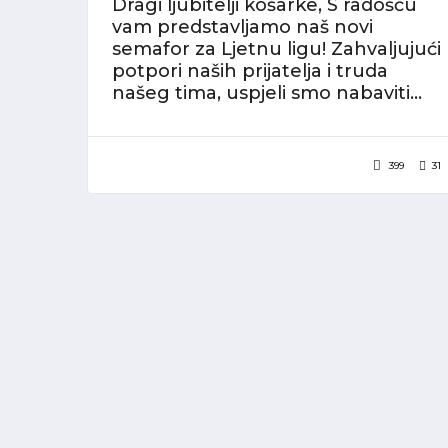
Dragi ljubitelji košarke, S radošću
vam predstavljamo naš novi
semafor za Ljetnu ligu! Zahvaljujući
potpori naših prijatelja i truda
našeg tima, uspjeli smo nabaviti...
399
31