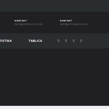
KONTAKT
KONTAKT
INFO@LJETNALIGA.COM
INFO@LJETNALIGA.COM
TISTIKA
TABLICA