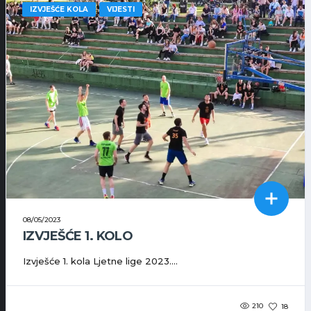
IZVJEŠĆE KOLA
VIJESTI
08/05/2023
IZVJEŠĆE 1. KOLO
Izvješće 1. kola Ljetne lige 2023....
210
18