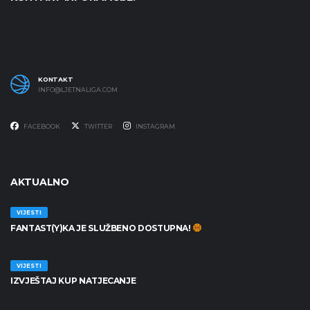
Udruga Košarkaški karneval - KošKA, S. S. Kranjčevića 17,
47000 Karlovac OIB: 07179804652
KONTAKT
INFO@LJETNALIGA.COM
FACEBOOK
TWITTER
INSTAGRAM
AKTUALNO
VIJESTI
FANTAST(Y)KA JE SLUŽBENO DOSTUPNA!
30/06/2026
VIJESTI
IZVJEŠTAJ KUP NATJECANJE
25/06/2026