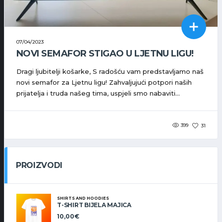
07/04/2023
NOVI SEMAFOR STIGAO U LJETNU LIGU!
Dragi ljubitelji košarke, S radošću vam predstavljamo naš
novi semafor za Ljetnu ligu! Zahvaljujući potpori naših
prijatelja i truda našeg tima, uspjeli smo nabaviti...
399
31
PROIZVODI
SHIRTS AND HOODIES
T-SHIRT BIJELA MAJICA
10,00
€