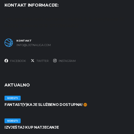
KONTAKT INFORMACIJE:
Udruga Košarkaški karneval - KošKA, S. S. Kranjčevića 17,
47000 Karlovac OIB: 07179804652
KONTAKT
INFO@LJETNALIGA.COM
FACEBOOK
TWITTER
INSTAGRAM
AKTUALNO
VIJESTI
FANTAST(Y)KA JE SLUŽBENO DOSTUPNA!
30/06/2026
VIJESTI
IZVJEŠTAJ KUP NATJECANJE
25/06/2026