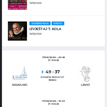
19/06/2026
IZVJEŠĆE KOLA
VIJESTI
IZVJEŠTAJ 7. KOLA
19/06/2026
17/06/2026
20:45
(7. KOLO)
49
-
37
KONAČNI REZULTAT
ŠANAC
KASAILING
LAVIĆI
17/06/2026
19:30
(7. KOLO)