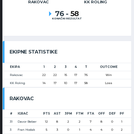
RAKOVAC
KK ROLING
76
-
58
KONAČNI REZULTAT
EKIPNE STATISTIKE
EKIPA
1
2
3
4
T
OUTCOME
Rakovac
22
22
15
17
76
Win
KK Roling
14
17
10
17
58
Loss
RAKOVAC
#
IGRAČ
PTS
AST
3PM
FTM
FTA
OFF
DEF
PF
31
Davor Beber
12
8
2
2
7
8
0
1
3
Fran Hodak
5
3
0
1
4
4
0
2