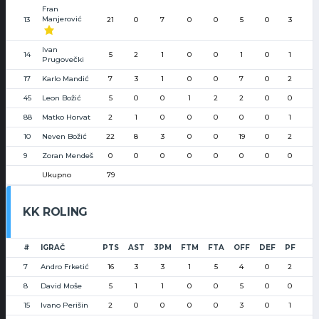
Fran
Manjerović
13
21
0
7
0
0
5
0
3
Ivan
14
5
2
1
0
0
1
0
1
Prugovečki
17
Karlo Mandić
7
3
1
0
0
7
0
2
45
Leon Božić
5
0
0
1
2
2
0
0
88
Matko Horvat
2
1
0
0
0
0
0
1
10
Neven Božić
22
8
3
0
0
19
0
2
9
Zoran Mendeš
0
0
0
0
0
0
0
0
Ukupno
79
KK ROLING
#
IGRAČ
PTS
AST
3PM
FTM
FTA
OFF
DEF
PF
7
Andro Frketić
16
3
3
1
5
4
0
2
8
David Moše
5
1
1
0
0
5
0
0
15
Ivano Perišin
2
0
0
0
0
3
0
1