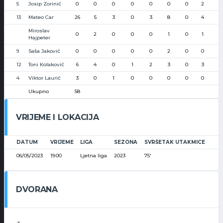
5
Josip Zorinić
0
0
0
0
0
0
0
2
13
Mateo Car
26
5
3
0
3
8
0
4
Miroslav
0
2
0
0
0
1
0
1
Hajpeter
9
Saša Jaković
0
0
0
0
0
2
0
0
12
Toni Kolaković
6
4
0
1
2
3
0
3
4
Viktor Laurić
3
0
1
0
0
0
0
0
Ukupno
58
VRIJEME I LOKACIJA
DATUM
VRIJEME
LIGA
SEZONA
SVRŠETAK UTAKMICE
06/05/2023
19:00
Ljetna liga
2023
75'
DVORANA