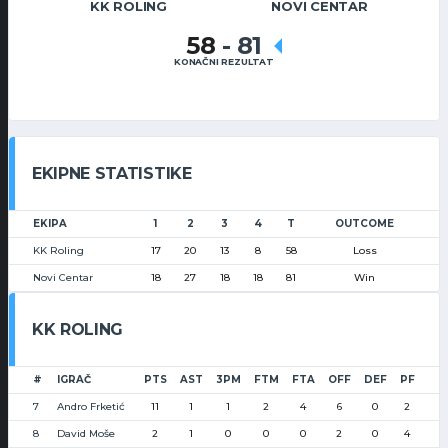
KK ROLING
NOVI CENTAR
58
-
81
KONAČNI REZULTAT
EKIPNE STATISTIKE
EKIPA
1
2
3
4
T
OUTCOME
KK Roling
17
20
13
8
58
Loss
Novi Centar
18
27
18
18
81
Win
KK ROLING
#
IGRAČ
PTS
AST
3PM
FTM
FTA
OFF
DEF
PF
7
Andro Frketić
11
1
1
2
4
6
0
2
8
David Moše
2
1
0
0
0
2
0
4