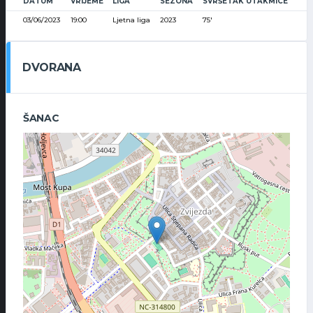
DATUM
VRIJEME
LIGA
SEZONA
SVRŠETAK UTAKMICE
03/06/2023
19:00
Ljetna liga
2023
75'
DVORANA
ŠANAC