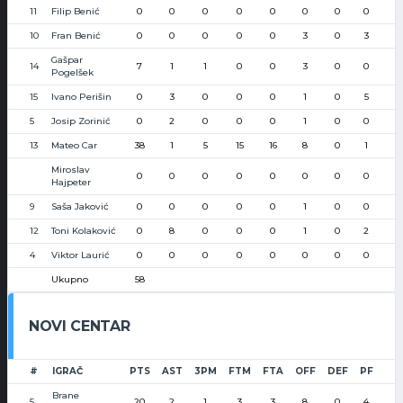
11
Filip Benić
0
0
0
0
0
0
0
0
10
Fran Benić
0
0
0
0
0
3
0
3
Gašpar
14
7
1
1
0
0
3
0
0
Pogelšek
15
Ivano Perišin
0
3
0
0
0
1
0
5
5
Josip Zorinić
0
2
0
0
0
1
0
0
13
Mateo Car
38
1
5
15
16
8
0
1
Miroslav
0
0
0
0
0
0
0
0
Hajpeter
9
Saša Jaković
0
0
0
0
0
1
0
0
12
Toni Kolaković
0
8
0
0
0
1
0
2
4
Viktor Laurić
0
0
0
0
0
0
0
0
Ukupno
58
NOVI CENTAR
#
IGRAČ
PTS
AST
3PM
FTM
FTA
OFF
DEF
PF
Brane
5
20
2
1
3
3
8
0
4