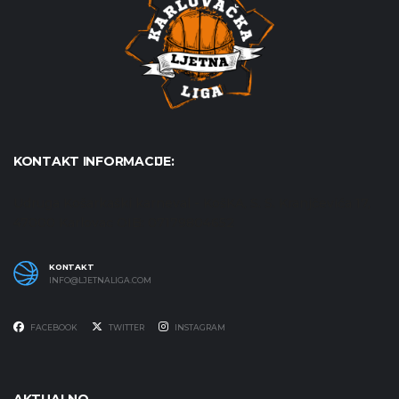
KONTAKT INFORMACIJE:
Udruga Košarkaški karneval - KošKA, S. S. Kranjčevića 17,
47000 Karlovac OIB: 07179804652
KONTAKT
INFO@LJETNALIGA.COM
FACEBOOK
TWITTER
INSTAGRAM
AKTUALNO