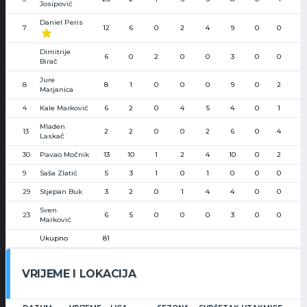
Josipović
Daniel Peris
7
12
6
0
2
4
9
0
0
Dimitrije
6
0
2
0
0
3
0
0
Birač
Jure
8
8
1
0
0
0
9
0
2
Marjanica
4
Kale Marković
6
2
0
4
5
4
0
1
Mladen
13
2
2
0
0
2
6
0
4
Laskač
30
Pavao Močnik
13
10
1
2
4
10
0
2
9
Saša Zlatić
5
3
1
0
1
0
0
0
29
Stjepan Buk
3
2
0
1
4
4
0
0
Sven
23
6
5
0
0
0
3
0
0
Marković
Ukupno
81
VRIJEME I LOKACIJA