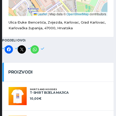
Leaflet
|
Map data ©
OpenStreetMap
contributors
Ulica Đuke Bencetića, Zvijezda, Karlovac, Grad Karlovac,
Karlovačka županija, 47000, Hrvatska
PODJELI OVO:
PROIZVODI
SHIRTS AND HOODIES
T-SHIRT BIJELA MAJICA
10,00
€