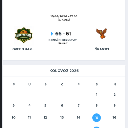
17/06/2026
17:00
(7. KOLO)
66
-
61
KONAČNI REZULTAT
ŠANAC
GREEN BAR WARRIORS
ŠKANJCI
KOLOVOZ 2026
P
U
S
Č
P
S
N
1
2
3
4
5
6
7
8
9
10
11
12
13
14
16
15