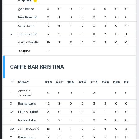
Janjanin
Igor Jovica
0
0
0
0
0
0
0
0
Jura Korenić
0
1
0
0
0
2
0
0
Karlo Zanki
17
8
1
0
0
5
0
4
4
Kosta Kostić
4
2
0
0
0
2
0
1
Matija Spudić
19
3
3
0
0
3
0
0
Ukupno
61
CAFFE BAR KRISTINA
#
IGRAČ
PTS
AST
3PM
FTM
FTA
OFF
DEF
PF
Antonio
11
5
0
0
1
2
1
0
0
Tatalović
3
Borna Latić
12
3
0
2
3
3
0
0
34
Bruno Bubić
2
0
0
0
0
1
0
0
1
Ivano Bubić
5
2
1
0
0
2
0
0
30
Jani Brozović
13
6
1
0
0
4
0
2
7
Karlo Jakin
17
6
1
4
4
5
0
0