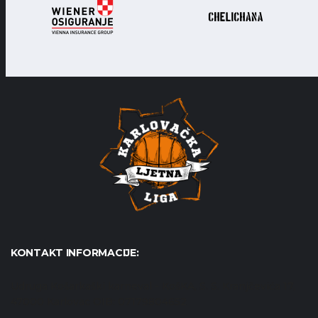
KONTAKT INFORMACIJE:
Udruga Košarkaški karneval - KošKA, S. S. Kranjčevića 17,
47000 Karlovac OIB: 07179804652