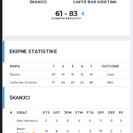
ŠKANJCI
CAFFE BAR KRISTINA
61
-
83
KONAČNI REZULTAT
EKIPNE STATISTIKE
EKIPA
1
2
3
4
T
OUTCOME
Škanjci
20
14
15
12
61
Loss
Caffe bar Kristina
17
24
20
22
83
Win
ŠKANJCI
#
IGRAČ
PTS
AST
3PM
FTM
FTA
OFF
DEF
PF
Alen Marković
2
2
0
0
0
7
0
3
Bojan
19
8
0
1
3
17
0
1