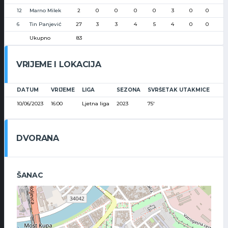
12
Marno Milek
2
0
0
0
0
3
0
0
6
Tin Panjević
27
3
3
4
5
4
0
0
Ukupno
83
VRIJEME I LOKACIJA
DATUM
VRIJEME
LIGA
SEZONA
SVRŠETAK UTAKMICE
10/06/2023
16:00
Ljetna liga
2023
75'
DVORANA
ŠANAC