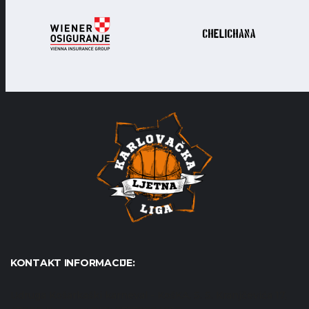
KONTAKT INFORMACIJE:
Udruga Košarkaški karneval - KošKA, S. S. Kranjčevića 17,