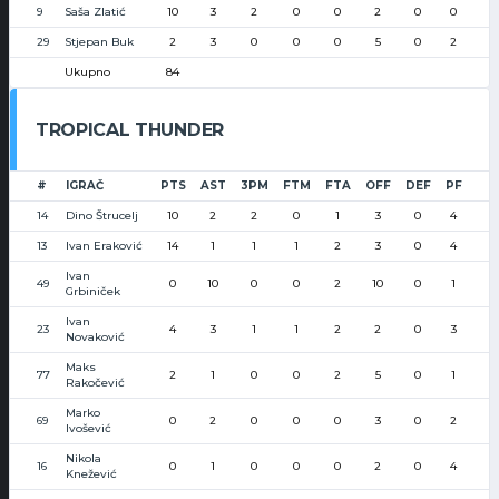
9
Saša Zlatić
10
3
2
0
0
2
0
0
29
Stjepan Buk
2
3
0
0
0
5
0
2
Ukupno
84
TROPICAL THUNDER
#
IGRAČ
PTS
AST
3PM
FTM
FTA
OFF
DEF
PF
14
Dino Štrucelj
10
2
2
0
1
3
0
4
13
Ivan Eraković
14
1
1
1
2
3
0
4
Ivan
49
0
10
0
0
2
10
0
1
Grbiniček
Ivan
23
4
3
1
1
2
2
0
3
Novaković
Maks
77
2
1
0
0
2
5
0
1
Rakočević
Marko
69
0
2
0
0
0
3
0
2
Ivošević
Nikola
16
0
1
0
0
0
2
0
4
Knežević