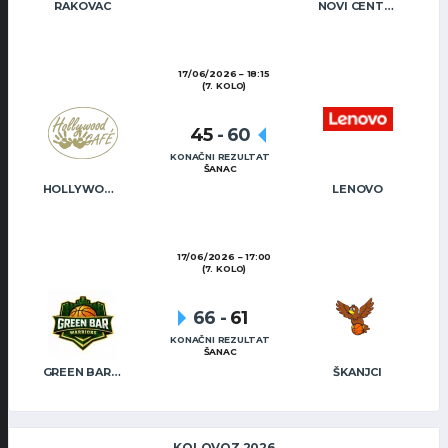
RAKOVAC
NOVI CENTAR
17/06/2026
18:15
(7. KOLO)
45
-
60
KONAČNI REZULTAT
ŠANAC
HOLLYWOOD CAFÉ
LENOVO
17/06/2026
17:00
(7. KOLO)
66
-
61
KONAČNI REZULTAT
ŠANAC
GREEN BAR WARRIORS
ŠKANJCI
KOLOVOZ 2026