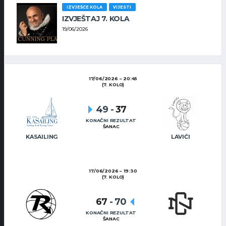
IZVJEŠĆE KOLA
VIJESTI
IZVJEŠTAJ 7. KOLA
19/06/2026
17/06/2026
20:45
(7. KOLO)
49
-
37
KONAČNI REZULTAT
ŠANAC
KASAILING
LAVIĆI
17/06/2026
19:30
(7. KOLO)
67
-
70
KONAČNI REZULTAT
ŠANAC