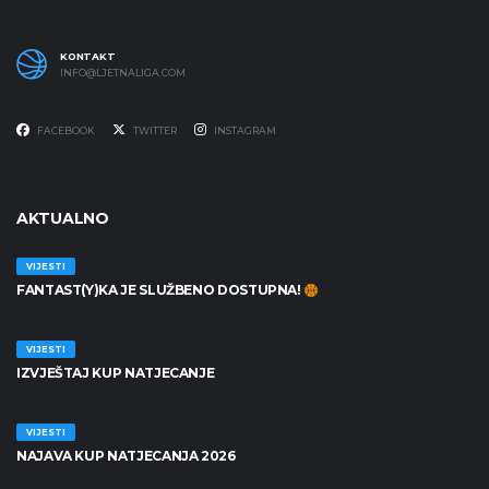
47000 Karlovac OIB: 07179804652
KONTAKT
INFO@LJETNALIGA.COM
FACEBOOK
TWITTER
INSTAGRAM
AKTUALNO
VIJESTI
FANTAST(Y)KA JE SLUŽBENO DOSTUPNA!
30/06/2026
VIJESTI
IZVJEŠTAJ KUP NATJECANJE
25/06/2026
VIJESTI
NAJAVA KUP NATJECANJA 2026
19/06/2026