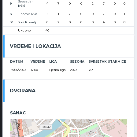
Sebastian
9
4
7
0
0
2
7
0
0
Ivšić
4
Tihomir Ivka
6
1
2
0
0
2
0
1
33
Toni Prezelj
0
2
0
0
0
4
0
0
Ukupno
40
VRIJEME I LOKACIJA
DATUM
VRIJEME
LIGA
SEZONA
SVRŠETAK UTAKMICE
17/06/2023
17:00
Ljetna liga
2023
75'
DVORANA
ŠANAC