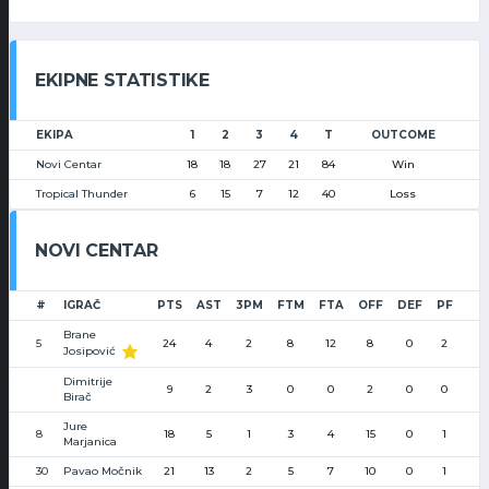
EKIPNE STATISTIKE
EKIPA
1
2
3
4
T
OUTCOME
Novi Centar
18
18
27
21
84
Win
Tropical Thunder
6
15
7
12
40
Loss
NOVI CENTAR
#
IGRAČ
PTS
AST
3PM
FTM
FTA
OFF
DEF
PF
Brane
5
24
4
2
8
12
8
0
2
Josipović
Dimitrije
9
2
3
0
0
2
0
0
Birač
Jure
8
18
5
1
3
4
15
0
1
Marjanica
30
Pavao Močnik
21
13
2
5
7
10
0
1