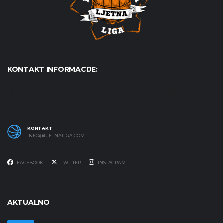
KONTAKT INFORMACIJE:
Udruga Košarkaški karneval - KošKA, S. S. Kranjčevića 17,
47000 Karlovac OIB: 07179804652
KONTAKT
INFO@LJETNALIGA.COM
FACEBOOK
TWITTER
INSTAGRAM
AKTUALNO