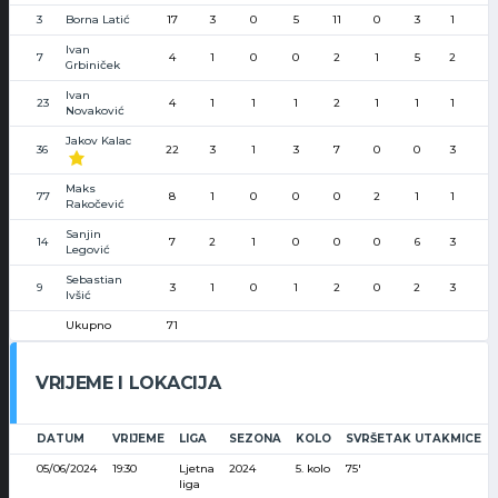
3
Borna Latić
17
3
0
5
11
0
3
1
Ivan
7
4
1
0
0
2
1
5
2
Grbiniček
Ivan
23
4
1
1
1
2
1
1
1
Novaković
Jakov Kalac
36
22
3
1
3
7
0
0
3
Maks
77
8
1
0
0
0
2
1
1
Rakočević
Sanjin
14
7
2
1
0
0
0
6
3
Legović
Sebastian
9
3
1
0
1
2
0
2
3
Ivšić
Ukupno
71
VRIJEME I LOKACIJA
DATUM
VRIJEME
LIGA
SEZONA
KOLO
SVRŠETAK UTAKMICE
05/06/2024
19:30
Ljetna
2024
5. kolo
75'
liga