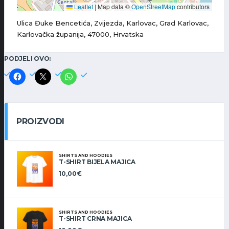
Leaflet
|
Map data ©
OpenStreetMap
contributors
Ulica Đuke Bencetića, Zvijezda, Karlovac, Grad Karlovac,
Karlovačka županija, 47000, Hrvatska
PODJELI OVO:
PROIZVODI
SHIRTS AND HOODIES
T-SHIRT BIJELA MAJICA
10,00
€
SHIRTS AND HOODIES
T-SHIRT CRNA MAJICA