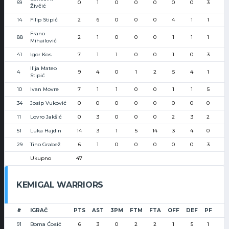
69
0
1
0
0
0
0
0
3
Živčić
14
Filip Stipić
2
6
0
0
0
4
1
1
Frano
88
2
1
0
0
0
1
1
1
Mihailović
41
Igor Kos
7
1
1
0
0
1
0
3
Ilija Mateo
4
9
4
0
1
2
5
4
1
Stipić
10
Ivan Movre
7
1
1
0
0
1
1
5
34
Josip Vuković
0
0
0
0
0
0
0
0
11
Lovro Jakšić
0
3
0
0
0
2
3
2
51
Luka Hajdin
14
3
1
5
14
3
4
0
29
Tino Grabež
6
1
0
0
0
0
0
3
Ukupno
47
KEMIGAL WARRIORS
#
IGRAČ
PTS
AST
3PM
FTM
FTA
OFF
DEF
PF
91
Borna Ćosić
6
3
0
2
2
1
5
1