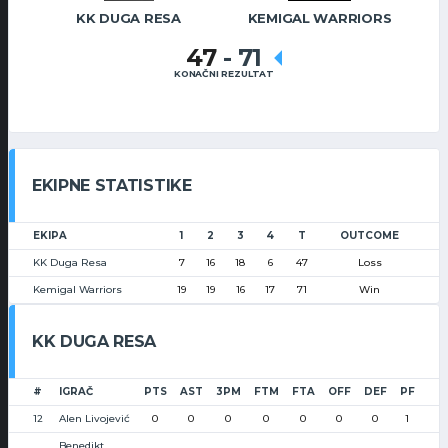
KK DUGA RESA
KEMIGAL WARRIORS
47
-
71
KONAČNI REZULTAT
EKIPNE STATISTIKE
EKIPA
1
2
3
4
T
OUTCOME
KK Duga Resa
7
16
18
6
47
Loss
Kemigal Warriors
19
19
16
17
71
Win
KK DUGA RESA
#
IGRAČ
PTS
AST
3PM
FTM
FTA
OFF
DEF
PF
12
Alen Livojević
0
0
0
0
0
0
0
1
Benedikt