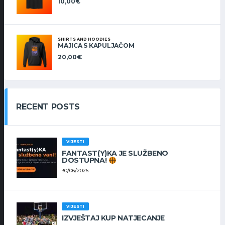
10,00
€
SHIRTS AND HOODIES
MAJICA S KAPULJAČOM
20,00
€
RECENT POSTS
VIJESTI
FANTAST(Y)KA JE SLUŽBENO
DOSTUPNA!
30/06/2026
VIJESTI
IZVJEŠTAJ KUP NATJECANJE