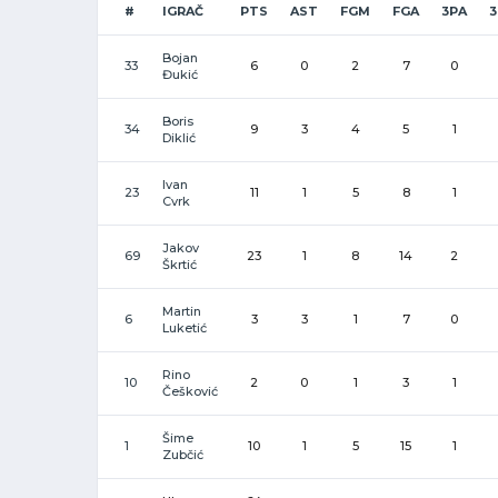
#
IGRAČ
PTS
AST
FGM
FGA
3PA
Bojan
33
6
0
2
7
0
Đukić
Boris
34
9
3
4
5
1
Diklić
Ivan
23
11
1
5
8
1
Cvrk
Jakov
69
23
1
8
14
2
Škrtić
Martin
6
3
3
1
7
0
Luketić
Rino
10
2
0
1
3
1
Češković
Šime
1
10
1
5
15
1
Zubčić