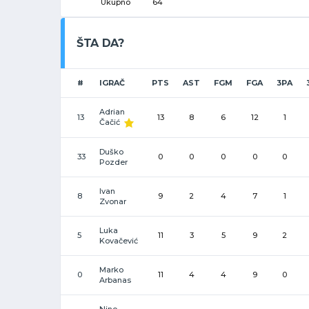
Ukupno
64
ŠTA DA?
#
IGRAČ
PTS
AST
FGM
FGA
3PA
Adrian
13
13
8
6
12
1
Čačić
Duško
33
0
0
0
0
0
Pozder
Ivan
8
9
2
4
7
1
Zvonar
Luka
5
11
3
5
9
2
Kovačević
Marko
0
11
4
4
9
0
Arbanas
Nino