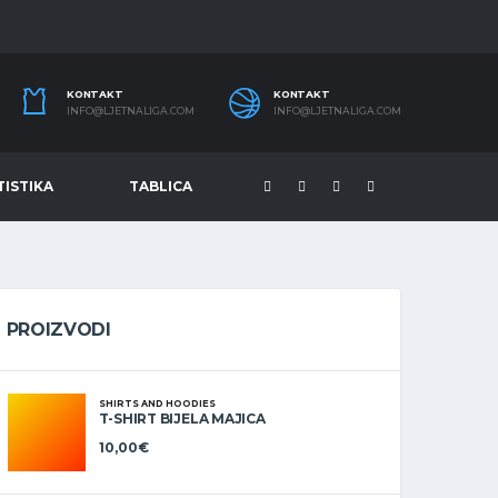
KONTAKT
KONTAKT
INFO@LJETNALIGA.COM
INFO@LJETNALIGA.COM
TISTIKA
TABLICA
PROIZVODI
SHIRTS AND HOODIES
T-SHIRT BIJELA MAJICA
10,00
€