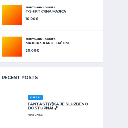
SHIRTS AND HOODIES
T-SHIRT CRNA MAJICA
10,00
€
SHIRTS AND HOODIES
MAJICA S KAPULJAČOM
20,00
€
RECENT POSTS
VIJESTI
FANTAST(Y)KA JE SLUŽBENO
DOSTUPNA! 🏀
30/06/2026