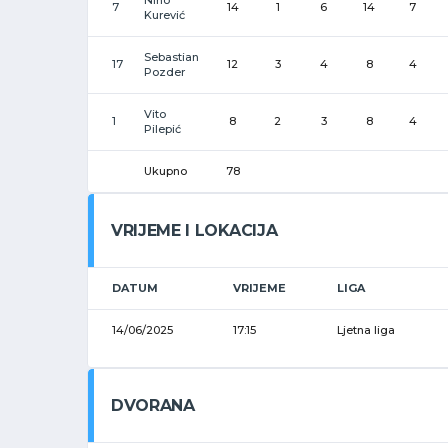
7
14
1
6
14
7
Kurević
Sebastian
17
12
3
4
8
4
Pozder
Vito
1
8
2
3
8
4
Pilepić
Ukupno
78
VRIJEME I LOKACIJA
DATUM
VRIJEME
LIGA
14/06/2025
17:15
Ljetna liga
DVORANA