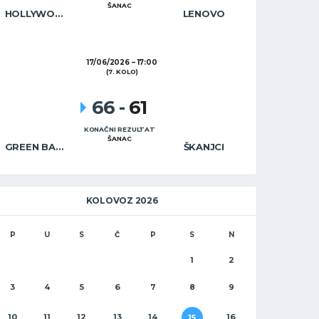
ŠANAC
HOLLYWOOD CAFÉ
LENOVO
17/06/2026
17:00
(7. KOLO)
66
-
61
KONAČNI REZULTAT
ŠANAC
GREEN BAR WARRIORS
ŠKANJCI
KOLOVOZ 2026
P
U
S
Č
P
S
N
1
2
3
4
5
6
7
8
9
10
11
12
13
14
16
15