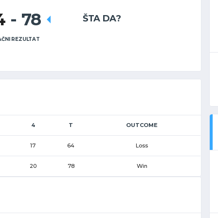
4
-
78
ŠTA DA?
ČNI REZULTAT
4
T
OUTCOME
17
64
Loss
20
78
Win