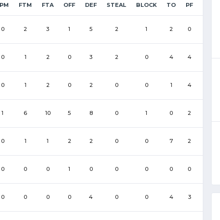
3PM
FTM
FTA
OFF
DEF
STEAL
BLOCK
TO
PF
0
2
3
1
5
2
1
2
0
0
1
2
0
3
2
0
4
4
0
1
2
0
2
0
0
1
4
1
6
10
5
8
0
1
0
2
0
1
1
2
2
0
0
7
2
0
0
0
1
0
0
0
0
0
0
0
0
0
4
0
0
4
3