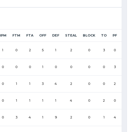
3PM
FTM
FTA
OFF
DEF
STEAL
BLOCK
TO
PF
1
0
2
5
1
2
0
3
0
0
0
0
1
0
0
0
0
3
0
1
1
3
4
2
0
0
2
0
1
1
1
1
4
0
2
0
0
3
4
1
9
2
0
1
4