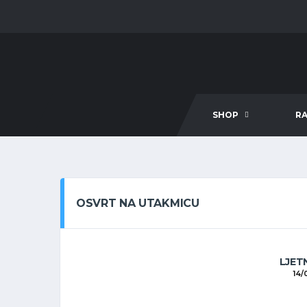
SHOP
R
OSVRT NA UTAKMICU
LJET
14/