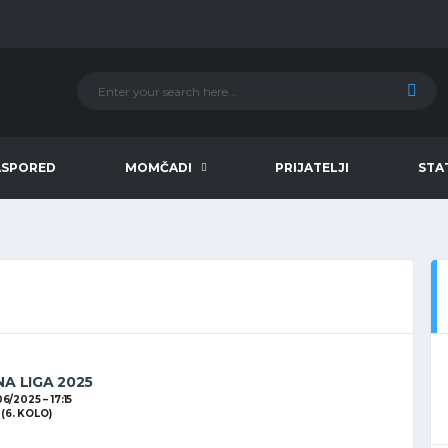
ASPORED
MOMČADI
PRIJATELJI
STA
NA LIGA 2025
06/2025
17:15
(6. KOLO)