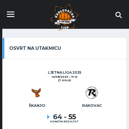
OSVRT NA UTAKMICU
LJETNA LIGA 2025
14/08/2025
17:15
(7. KOLO)
ŠKANJCI
RAKOVAC
64
-
55
KONAČNI REZULTAT