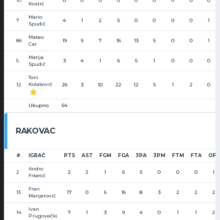
10
0
0
0
0
0
0
0
0
0
Kostić
Mario
7
4
1
2
5
0
0
0
0
1
Spudić
Mateo
86
19
5
7
16
13
5
0
0
1
Car
Matija
5
3
4
1
6
5
1
0
0
0
Spudić
Toni
Kolaković
12
26
3
10
22
12
5
1
2
0
Ukupno
64
RAKOVAC
#
IGRAČ
PTS
AST
FGM
FGA
3PA
3PM
FTM
FTA
OFF
Andro
2
2
2
1
6
5
0
0
0
1
Frketić
Fran
13
17
0
6
16
8
3
2
2
2
Manjerović
Ivan
14
7
1
3
9
4
0
1
1
2
Prugovečki