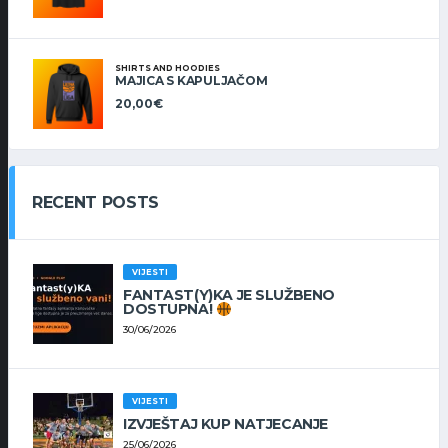
SHIRTS AND HOODIES
MAJICA S KAPULJAČOM
20,00
€
RECENT POSTS
VIJESTI
FANTAST(Y)KA JE SLUŽBENO
DOSTUPNA!
30/06/2026
VIJESTI
IZVJEŠTAJ KUP NATJECANJE
25/06/2026