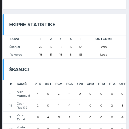
EKIPNE STATISTIKE
EKIPA
1
2
3
4
T
OUTCOME
Škanjci
20
15
14
15
64
Win
Rakovac
18
11
18
8
55
Loss
ŠKANJCI
#
IGRAČ
PTS
AST
FGM
FGA
3PA
3PM
FTM
FTA
OFF
Alen
4
4
0
2
4
0
0
0
0
0
Marković
Dean
19
2
0
1
4
1
0
0
2
1
Radišić
Karlo
2
6
4
3
5
1
0
0
0
4
Zanki
Kosta