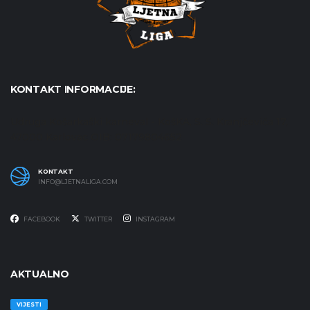
KONTAKT INFORMACIJE:
Udruga Košarkaški karneval - KošKA, S. S. Kranjčevića 17,
47000 Karlovac OIB: 07179804652
KONTAKT
INFO@LJETNALIGA.COM
FACEBOOK
TWITTER
INSTAGRAM
AKTUALNO
VIJESTI