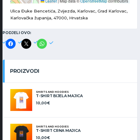
Leaflet
|
Map data ©
OpenStreetMap
contributors
Ulica Đuke Bencetića, Zvijezda, Karlovac, Grad Karlovac,
Karlovačka županija, 47000, Hrvatska
PODJELI OVO:
PROIZVODI
SHIRTS AND HOODIES
T-SHIRT BIJELA MAJICA
10,00
€
SHIRTS AND HOODIES
T-SHIRT CRNA MAJICA
10,00
€