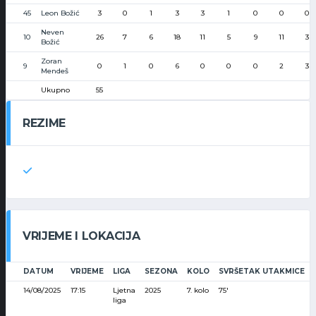
45
Leon Božić
3
0
1
3
3
1
0
0
0
Neven
10
26
7
6
18
11
5
9
11
3
Božić
Zoran
9
0
1
0
6
0
0
0
2
3
Mendeš
Ukupno
55
REZIME
VRIJEME I LOKACIJA
DATUM
VRIJEME
LIGA
SEZONA
KOLO
SVRŠETAK UTAKMICE
14/08/2025
17:15
Ljetna
2025
7. kolo
75'
liga