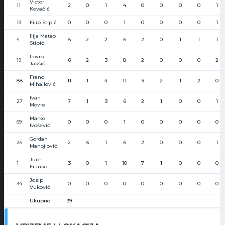
Victor
11
2
0
1
4
0
0
0
0
1
Kovačić
13
Filip Stipić
0
0
0
1
0
0
0
0
1
Ilija Mateo
4
5
2
2
6
2
0
1
1
1
Stipić
Lovro
19
6
2
3
8
2
0
0
0
2
Jakšić
Frano
88
11
1
4
11
9
2
1
2
0
Mihailović
Ivan
27
7
1
3
6
2
1
0
0
1
Movre
Marko
69
0
0
0
1
0
0
0
0
0
Ivošević
Gordan
26
2
5
1
6
2
0
0
0
1
Manojlović
Jure
1
3
0
1
10
7
1
0
0
0
Franko
Josip
34
0
0
0
0
0
0
0
0
0
Vuković
Ukupno
39