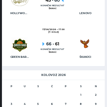
45
-
60
KONAČNI REZULTAT
ŠANAC
HOLLYWOOD CAFÉ
LENOVO
17/06/2026
17:00
(7. KOLO)
66
-
61
KONAČNI REZULTAT
ŠANAC
GREEN BAR WARRIORS
ŠKANJCI
KOLOVOZ 2026
P
U
S
Č
P
S
N
1
2
3
4
5
6
7
8
9