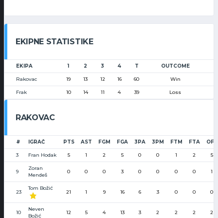
EKIPNE STATISTIKE
EKIPA
1
2
3
4
T
OUTCOME
Rakovac
19
13
12
16
60
Win
Frak
10
14
11
4
39
Loss
RAKOVAC
#
IGRAČ
PTS
AST
FGM
FGA
3PA
3PM
FTM
FTA
OFF
3
Fran Hodak
5
1
2
5
0
0
1
2
5
Zoran
9
0
0
0
3
0
0
0
0
1
Mendeš
Tom Božić
23
21
1
9
16
6
3
0
0
0
Neven
10
12
5
4
13
3
2
2
2
2
Božić