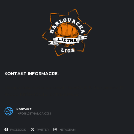
KONTAKT INFORMACIJE:
Udruga Košarkaški karneval - KošKA, S. S. Kranjčevića 17,
47000 Karlovac OIB: 07179804652
KONTAKT
INFO@LJETNALIGA.COM
FACEBOOK
TWITTER
INSTAGRAM