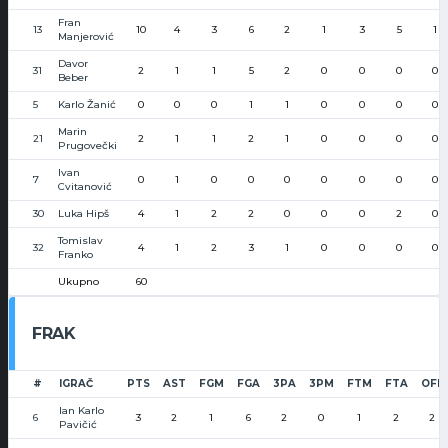
Fran
13
10
4
3
6
2
1
3
5
1
Manjerović
Davor
31
2
1
1
5
2
0
0
0
0
Beber
5
Karlo Žanić
0
0
0
1
1
0
0
0
0
Marin
21
2
1
1
2
1
0
0
0
0
Prugovečki
Ivan
7
0
1
0
0
0
0
0
0
0
Cvitanović
30
Luka Hipš
4
1
2
2
0
0
0
2
0
Tomislav
32
4
1
2
3
1
0
0
0
0
Franko
Ukupno
60
FRAK
#
IGRAČ
PTS
AST
FGM
FGA
3PA
3PM
FTM
FTA
OFF
Ian Karlo
6
3
2
1
6
2
0
1
2
2
Pavičić