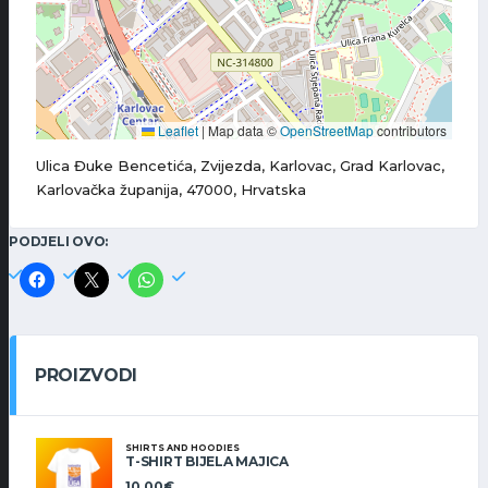
Leaflet
|
Map data ©
OpenStreetMap
contributors
Ulica Đuke Bencetića, Zvijezda, Karlovac, Grad Karlovac,
Karlovačka županija, 47000, Hrvatska
PODJELI OVO:
PROIZVODI
SHIRTS AND HOODIES
T-SHIRT BIJELA MAJICA
10,00
€