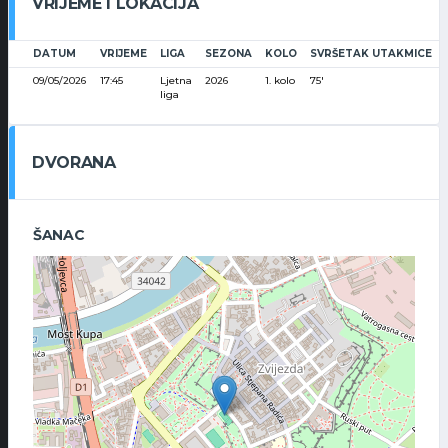
VRIJEME I LOKACIJA
DATUM
VRIJEME
LIGA
SEZONA
KOLO
SVRŠETAK UTAKMICE
09/05/2026
17:45
Ljetna
2026
1. kolo
75'
liga
DVORANA
ŠANAC