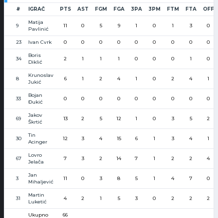
#
IGRAČ
PTS
AST
FGM
FGA
3PA
3PM
FTM
FTA
OFF
Matija
9
11
0
5
9
1
0
1
3
0
Pavlinić
23
Ivan Cvrk
0
0
0
0
0
0
0
0
0
Boris
34
2
1
1
1
0
0
0
1
0
Diklić
Krunoslav
8
6
1
2
4
1
0
2
4
1
Jukić
Bojan
33
0
0
0
0
0
0
0
0
0
Đukić
Jakov
69
13
2
5
12
1
0
3
5
2
Škrtić
Tin
30
12
3
4
15
6
1
3
4
1
Acinger
Lovro
67
7
3
2
14
7
1
2
2
4
Jelača
Jan
3
11
0
3
8
5
1
4
7
0
Mihaljević
Martin
31
4
2
1
5
3
0
2
2
2
Luketić
Ukupno
66