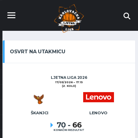
OSVRT NA UTAKMICU
LJETNA LIGA 2026
17/05/2026
17:15
(2. KOLO)
ŠKANJCI
LENOVO
70
-
66
KONAČNI REZULTAT