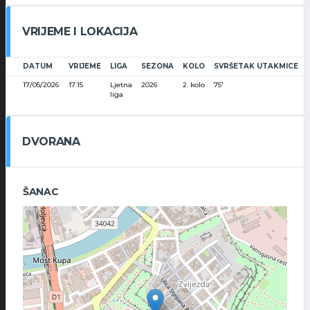
VRIJEME I LOKACIJA
DATUM
VRIJEME
LIGA
SEZONA
KOLO
SVRŠETAK UTAKMICE
17/05/2026
17:15
Ljetna
2026
2. kolo
75'
liga
DVORANA
ŠANAC