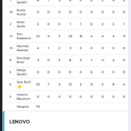
7
8
1
3
4
0
0
2
4
0
Spudić
Kosta
10
0
0
0
0
0
0
0
0
0
Kostić
Karlo
2
2
0
0
1
1
0
2
2
1
Zanki
Toni
12
22
4
7
23
16
4
4
4
3
Kolaković
Marinko
13
4
1
2
3
0
0
0
0
0
Medved
Dimitrije
8
9
0
2
8
6
1
4
4
0
Birač
Matija
5
0
0
0
0
0
0
0
0
0
Spudić
Jere Šarić
6
20
1
9
21
2
0
2
8
4
Vitomir
9
0
0
0
0
0
0
0
0
0
Blauhorn
Ukupno
70
LENOVO