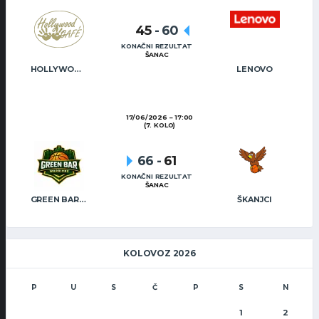
45
-
60
KONAČNI REZULTAT
ŠANAC
HOLLYWOOD CAFÉ
LENOVO
17/06/2026
17:00
(7. KOLO)
66
-
61
KONAČNI REZULTAT
ŠANAC
GREEN BAR WARRIORS
ŠKANJCI
KOLOVOZ 2026
P
U
S
Č
P
S
N
1
2