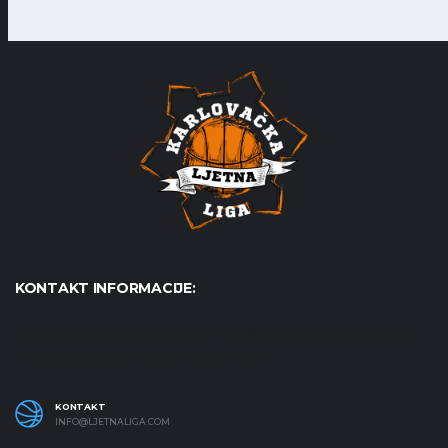
KONTAKT INFORMACIJE:
Udruga Košarkaški karneval - KošKA, S. S. Kranjčevića 17,
47000 Karlovac OIB: 07179804652
KONTAKT
INFO@LJETNALIGA.COM