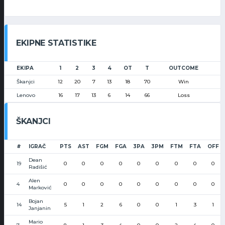
EKIPNE STATISTIKE
EKIPA
1
2
3
4
OT
T
OUTCOME
Škanjci
12
20
7
13
18
70
Win
Lenovo
16
17
13
6
14
66
Loss
ŠKANJCI
#
IGRAČ
PTS
AST
FGM
FGA
3PA
3PM
FTM
FTA
OFF
Dean
19
0
0
0
0
0
0
0
0
0
Radišić
Alen
4
0
0
0
0
0
0
0
0
0
Marković
Bojan
14
5
1
2
6
0
0
1
3
1
Janjanin
Mario