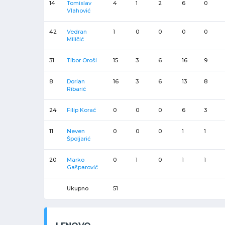
14
Tomislav
4
1
2
6
0
Vlahović
42
Vedran
1
0
0
0
0
Miličić
31
Tibor Oroši
15
3
6
16
9
8
Dorian
16
3
6
13
8
Ribarić
24
Filip Korać
0
0
0
6
3
11
Neven
0
0
0
1
1
Špoljarić
20
Marko
0
1
0
1
1
Gašparović
Ukupno
51