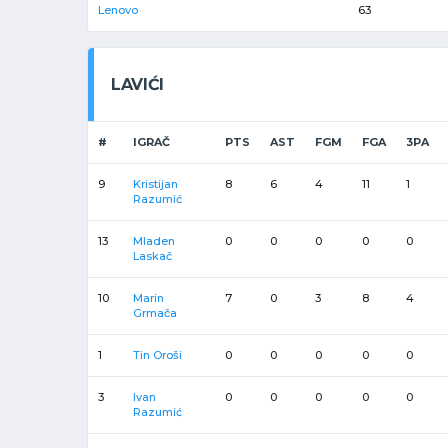
Lenovo
63
LAVIĆI
#
IGRAČ
PTS
AST
FGM
FGA
3PA
9
Kristijan
8
6
4
11
1
Razumić
13
Mladen
0
0
0
0
0
Laskač
10
Marin
7
0
3
8
4
Grmača
1
Tin Oroši
0
0
0
0
0
3
Ivan
0
0
0
0
0
Razumić