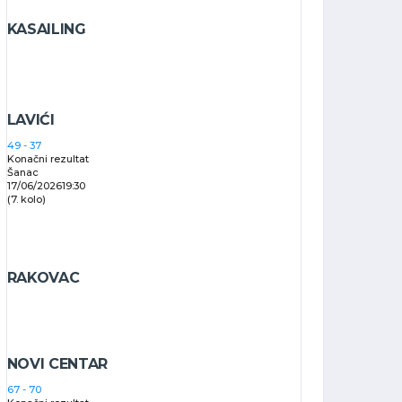
KASAILING
LAVIĆI
49
-
37
Konačni rezultat
Šanac
17/06/2026
19:30
(7. kolo)
RAKOVAC
NOVI CENTAR
67
-
70