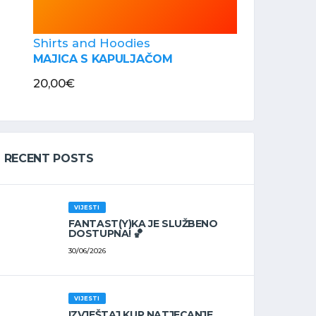
Shirts and Hoodies
MAJICA S KAPULJAČOM
20,00
€
RECENT POSTS
VIJESTI
FANTAST(Y)KA JE SLUŽBENO
DOSTUPNA! 🏀
30/06/2026
VIJESTI
IZVJEŠTAJ KUP NATJECANJE