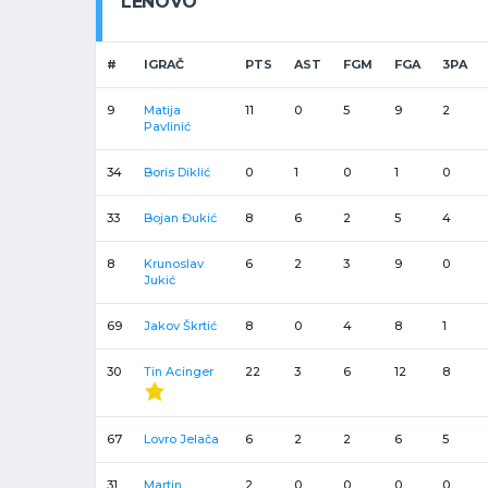
LENOVO
#
IGRAČ
PTS
AST
FGM
FGA
3PA
9
Matija
11
0
5
9
2
Pavlinić
34
Boris Diklić
0
1
0
1
0
33
Bojan Đukić
8
6
2
5
4
8
Krunoslav
6
2
3
9
0
Jukić
69
Jakov Škrtić
8
0
4
8
1
30
Tin Acinger
22
3
6
12
8
67
Lovro Jelača
6
2
2
6
5
31
Martin
2
0
0
0
0