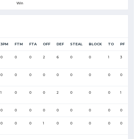
Win
3PM
FTM
FTA
OFF
DEF
STEAL
BLOCK
TO
PF
0
0
0
2
6
0
0
1
3
0
0
0
0
0
0
0
0
0
1
0
0
0
2
0
0
0
1
0
0
0
0
0
0
0
0
0
0
0
0
1
0
0
0
0
0