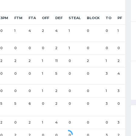
3PM
FTM
FTA
OFF
DEF
STEAL
BLOCK
TO
PF
0
1
4
2
4
1
0
0
1
0
0
0
0
2
1
0
0
0
2
2
2
1
11
0
2
1
2
0
0
0
1
5
0
0
3
4
0
0
0
1
2
0
0
1
3
5
5
6
0
2
0
0
3
0
2
0
2
1
4
0
0
0
3
0
2
2
0
0
0
0
3
2