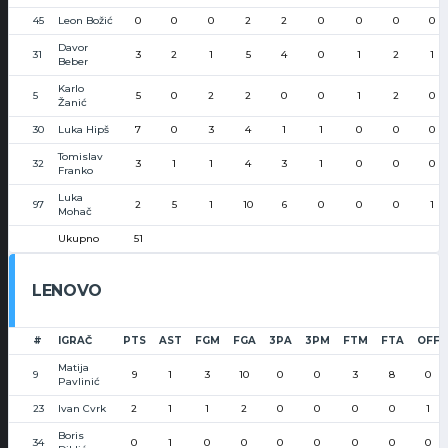
45
Leon Božić
0
0
0
2
2
0
0
0
0
Davor
31
3
2
1
5
4
0
1
2
1
Beber
Karlo
5
5
0
2
2
0
0
1
2
0
Žanić
30
Luka Hipš
7
0
3
4
1
1
0
0
0
Tomislav
32
3
1
1
4
3
1
0
0
0
Franko
Luka
97
2
5
1
10
6
0
0
0
1
Mohač
Ukupno
51
LENOVO
#
IGRAČ
PTS
AST
FGM
FGA
3PA
3PM
FTM
FTA
OFF
Matija
9
9
1
3
10
0
0
3
8
0
Pavlinić
23
Ivan Cvrk
2
1
1
2
0
0
0
0
1
Boris
34
0
1
0
0
0
0
0
0
0