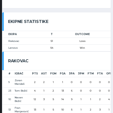
EKIPNE STATISTIKE
EKIPA
T
OUTCOME
Rakovac
51
Loss
Lenovo
54
Win
RAKOVAC
#
IGRAČ
PTS
AST
FGM
FGA
3PA
3PM
FTM
FTA
OFF
Zoran
9
2
2
1
1
0
0
0
0
0
Mendeš
23
Tom Božić
4
1
2
13
6
0
0
0
0
Neven
10
12
3
5
14
9
1
1
2
4
Božić
Fran
13
13
1
5
10
5
1
2
3
1
Manjerović