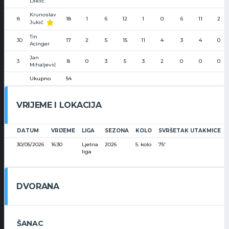
Diklić
Krunoslav
8
18
1
6
12
1
0
6
11
2
Jukić
Tin
30
17
2
5
15
11
4
3
4
0
Acinger
Jan
3
8
0
3
5
3
2
0
0
0
Mihaljević
Ukupno
54
VRIJEME I LOKACIJA
DATUM
VRIJEME
LIGA
SEZONA
KOLO
SVRŠETAK UTAKMICE
30/05/2026
16:30
Ljetna
2026
5. kolo
75'
liga
DVORANA
ŠANAC