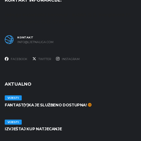
KONTAKT INFORMACIJE:
Udruga Košarkaški karneval - KošKA, S. S. Kranjčevića 17,
47000 Karlovac OIB: 07179804652
KONTAKT
INFO@LJETNALIGA.COM
FACEBOOK
TWITTER
INSTAGRAM
AKTUALNO
VIJESTI
FANTAST(Y)KA JE SLUŽBENO DOSTUPNA!
30/06/2026
VIJESTI
IZVJEŠTAJ KUP NATJECANJE
25/06/2026