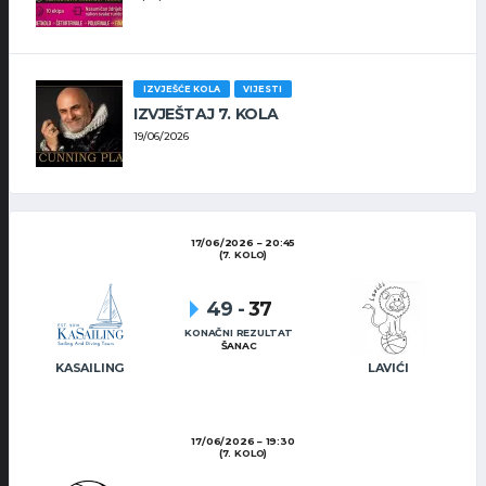
IZVJEŠĆE KOLA
VIJESTI
IZVJEŠTAJ 7. KOLA
19/06/2026
17/06/2026
20:45
(7. KOLO)
49
-
37
KONAČNI REZULTAT
ŠANAC
KASAILING
LAVIĆI
17/06/2026
19:30
(7. KOLO)